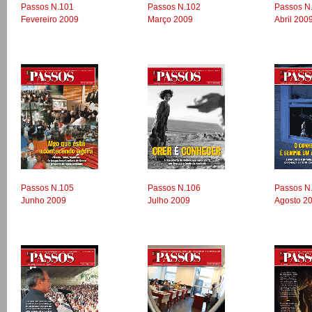
Passos N.101
Passos N.102
Passos N
Fevereiro 2009
Março 2009
Abril 200
Passos N.105
Passos N.106
Passos N
Junho 2009
Julho 2009
Agosto 2