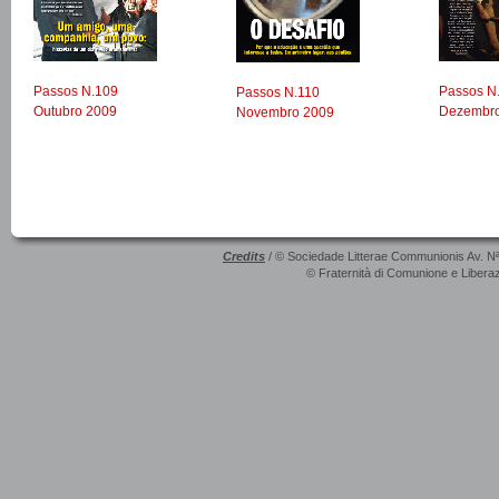
Passos N.109
Passos N
Passos N.110
Outubro 2009
Dezembr
Novembro 2009
Credits
/ © Sociedade Litterae Communionis Av. N
© Fraternità di Comunione e Liberaz