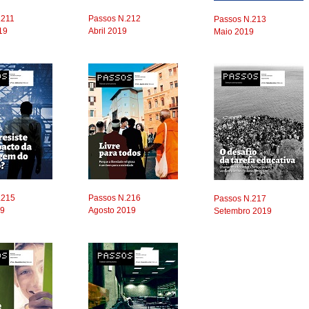
.211
Passos N.212
Passos N.213
19
Abril 2019
Maio 2019
.215
Passos N.216
Passos N.217
19
Agosto 2019
Setembro 2019