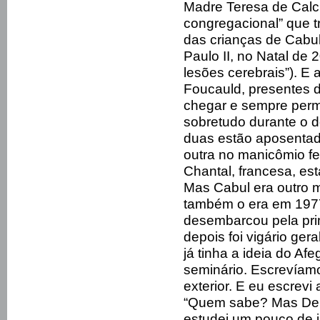
Madre Teresa de Calc
congregacional” que t
das crianças de Cabu
Paulo II, no Natal de
lesões cerebrais”). E
Foucauld, presentes 
chegar e sempre perm
sobretudo durante o d
duas estão aposentada
outra no manicômio fe
Chantal, francesa, est
Mas Cabul era outro 
também o era em 1977
desembarcou pela pri
depois foi vigário ge
já tinha a ideia do Af
seminário. Escrevíam
exterior. E eu escrev
“Quem sabe? Mas Deus
estudei um pouco de 