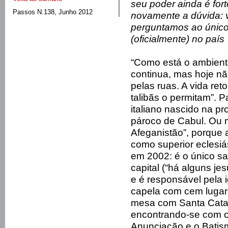
seu poder ainda é fort
Passos N.138, Junho 2012
novamente a dúvida: v
perguntamos ao único 
(oficialmente) no país
“Como está o ambient
continua, mas hoje nã
pelas ruas. A vida re
talibãs o permitam”. 
italiano nascido na pr
pároco de Cabul. Ou m
Afeganistão”, porque a
como superior eclesiá
em 2002: é o único sa
capital (“há alguns je
e é responsável pela 
capela com cem lugar
mesa com Santa Catar
encontrando-se com o
Anunciação e o Batis