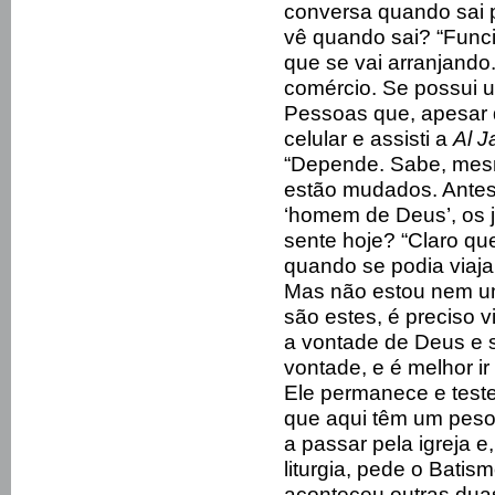
conversa quando sai 
vê quando sai? “Funci
que se vai arranjando
comércio. Se possui um
Pessoas que, apesar 
celular e assisti a
Al J
“Depende. Sabe, mes
estão mudados. Antes
‘homem de Deus’, os 
sente hoje? “Claro qu
quando se podia viajar
Mas não estou nem u
são estes, é preciso v
a vontade de Deus e s
vontade, e é melhor ir
Ele permanece e test
que aqui têm um peso
a passar pela igreja 
liturgia, pede o Bati
aconteceu outras duas