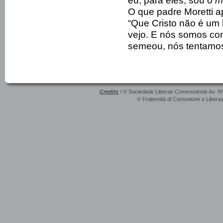
eu, para eles, sou o
m
O que padre Moretti 
“Que Cristo não é um 
vejo. E nós somos co
semeou, nós tentamos 
Credits
/ © Sociedade Litterae Communionis Av. N
© Fraternità di Comunione e Liberaz