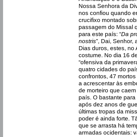
Nossa Senhora da Divi
nos confiou quando en
crucifixo montado so
passagem do Missal q
para este país: “
Da pr
nostris
”, Dai, Senhor,
Dias duros, estes, no
costume. No dia 16 de 
“ofensiva da primave
quatro cidades do país
confrontos, 47 mortos 
a acrescentar às embo
de morteiro que caem 
país. O bastante par
após dez anos de guerr
últimas tropas da mis
poder é ainda forte. T
que se arrasta há tem
armadas ocidentais: 