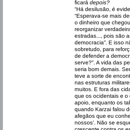
ficará
depois?
“Há desilusão, é evide
“Esperava-se mais de
o dinheiro que chegou
reorganizar verdadeira
estradas..., pois são 
democracia”. E isso nã
sobretudo, para reforç
de defender a democra
serve?”. A vida das p
seria bom demais. Se
teve a sorte de enco
nas estruturas milita
muitos. E fora das c
que os ocidentais e o
apoio, enquanto os tal
quando Karzai falou d
afegãos que eu conhe
nossos’. Não se esq
crescente contra os e