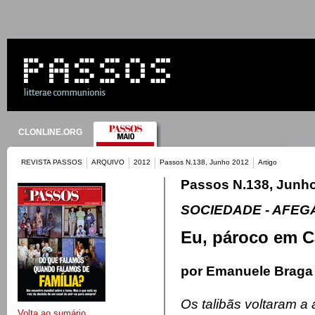
CLONLINE.ORG
REVISTA PASSOS
ARQUIVO
2012
Passos N.138, Junho 2012
Artigo
Passos N.138, Junh
SOCIEDADE - AFEG
Eu, pároco em C
por Emanuele Braga
Os talibãs voltaram a
Volta ao sumário