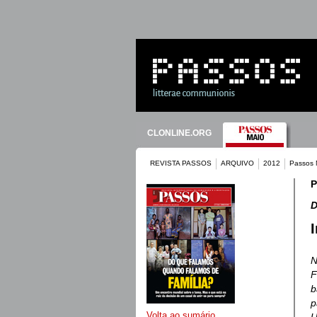
CLONLINE.ORG
REVISTA PASSOS
ARQUIVO
2012
Passos 
P
D
N
F
b
p
Volta ao sumário