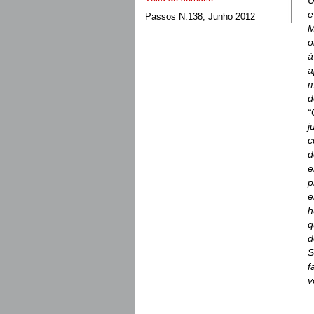
U
e
Passos N.138, Junho 2012
M
o
à
a
m
d
“
j
c
d
e
p
e
h
q
d
S
f
v