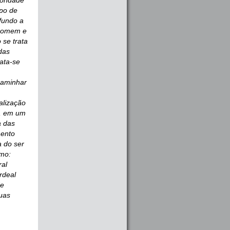
bondade
spo de
fundo a
 homem e
 se trata
das
rata-se
caminhar
alização
L, em um
a das
mento
 do ser
mo:
ral
rdeal
de
uas