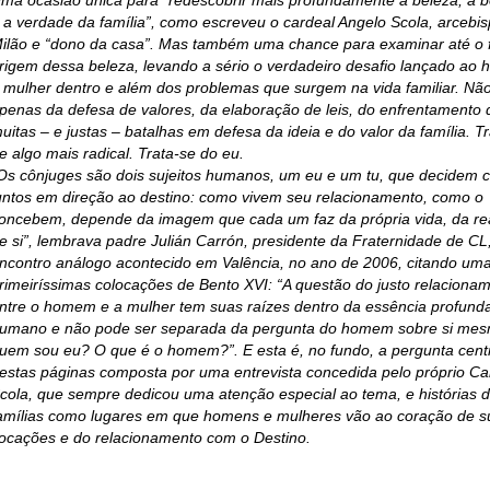
ma ocasião única para “redescobrir mais profundamente a beleza, a 
 a verdade da família”, como escreveu o cardeal Angelo Scola, arcebi
ilão e “dono da casa”. Mas também uma chance para examinar até o 
rigem dessa beleza, levando a sério o verdadeiro desafio lançado ao
 mulher dentro e além dos problemas que surgem na vida familiar. Não
penas da defesa de valores, da elaboração de leis, do enfrentamento 
uitas – e justas – batalhas em defesa da ideia e do valor da família. T
e algo mais radical. Trata-se do eu.
Os cônjuges são dois sujeitos humanos, um eu e um tu, que decidem 
untos em direção ao destino: como vivem seu relacionamento, como o
oncebem, depende da imagem que cada um faz da própria vida, da re
e si”, lembrava padre Julián Carrón, presidente da Fraternidade de C
ncontro análogo acontecido em Valência, no ano de 2006, citando um
rimeiríssimas colocações de Bento XVI: “A questão do justo relaciona
ntre o homem e a mulher tem suas raízes dentro da essência profunda
umano e não pode ser separada da pergunta do homem sobre si mes
uem sou eu? O que é o homem?”. E esta é, no fundo, a pergunta cent
estas páginas composta por uma entrevista concedida pelo próprio Ca
cola, que sempre dedicou uma atenção especial ao tema, e histórias 
amílias como lugares em que homens e mulheres vão ao coração de s
ocações e do relacionamento com o Destino.