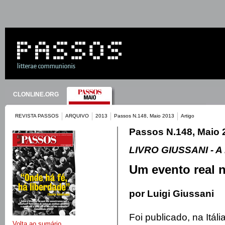
CLONLINE.ORG
REVISTA PASSOS
ARQUIVO
2013
Passos N.148, Maio 2013
Artigo
Passos N.148, Maio 
LIVRO GIUSSANI - A
Um evento real 
por Luigi Giussani
Foi publicado, na Itál
Volta ao sumário