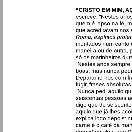
“CRISTO EM MIM, A
escreve: “Nestes ano
quem é lapso na fé,
que acreditavam nos a
Roma, espíritos prote
montados num canto 
maneira ou de outra,
só os marinheiros du
“Nestes anos sempre 
boas, mas nunca pedi 
Deparamo-nos com fr
fugir, frases absoluta
“Nunca pedi aquilo qu
seiscentas pessoas aq
digo que de seiscent
aquilo que já lhes aco
explica logo depois: 
carne é o café da manh
dormir) aquilo a que