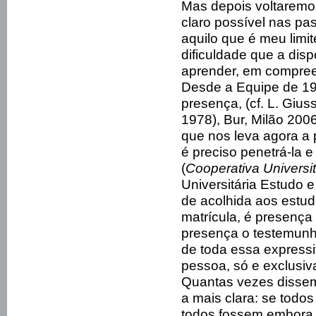
Mas depois voltaremos
claro possível nas p
aquilo que é meu limi
dificuldade que a dis
aprender, em compree
Desde a Equipe de 197
presença, (cf. L. Gius
1978), Bur, Milão 2006
que nos leva agora a 
é preciso penetrá-la 
(
Cooperativa Universit
Universitária Estudo 
de acolhida aos estu
matrícula, é presenç
presença o testemunh
de toda essa expressi
pessoa, só e exclusi
Quantas vezes dissem
a mais clara: se todos
todos fossem embora, 