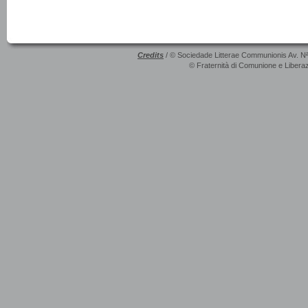
Credits
/ © Sociedade Litterae Communionis Av. N
© Fraternità di Comunione e Liberaz