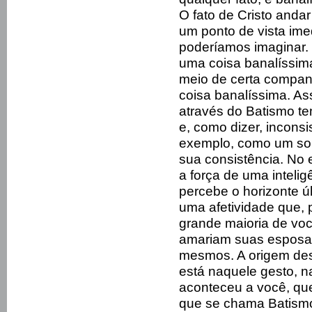
O fato de Cristo andar
um ponto de vista ime
poderíamos imaginar. 
uma coisa banalíssima
meio de certa companh
coisa banalíssima. Ass
através do Batismo t
e, como dizer, inconsi
exemplo, como um sop
sua consistência. No e
a força de uma intelig
percebe o horizonte ú
uma afetividade que, 
grande maioria de vo
amariam suas esposas
mesmos. A origem dess
está naquele gesto, n
aconteceu a você, que
que se chama Batism