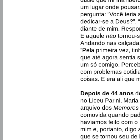
um lugar onde pousar
pergunta: “Você teria
dedicar-se a Deus?”. 
diante de mim. Respon
E aquele
não
tornou-s
Andando nas calçadas 
“Pela primeira vez, t
que até agora sentia 
um só comigo. Percebi
com problemas cotidia
coisas. E era ali que 
Depois de 44 anos
de
no Liceu Parini, Maria
arquivo dos
Memores 
comovida quando padr
havíamos feito com o ‘
mim e, portanto, digo 
que se tornou seu de