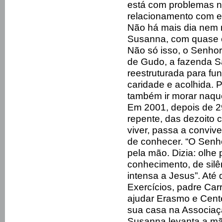
está com problemas na
relacionamento com el
Não há mais dia nem n
Susanna, com quase c
Não só isso, o Senhor 
de Gudo, a fazenda S
reestruturada para f
caridade e acolhida. 
também ir morar naqu
Em 2001, depois de 
repente, das dezoito
viver, passa a convi
de conhecer. “O Sen
pela mão. Dizia: olhe
conhecimento, de silê
intensa a Jesus”. Até
Exercícios, padre Carr
ajudar Erasmo e Cen
sua casa na Associaç
Susanna levanta a mã