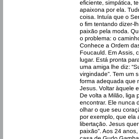
eficiente, simpática,
apaixona por ela. Tud
coisa. Intuía que o Sen
o fim tentando dizer-l
paixão pela moda. Qu
o problema: o caminh
Conhece a Ordem das
Foucauld. Em Assis, 
lugar. Está pronta par
uma amiga lhe diz: “S
virgindade”. Tem um 
forma adequada que 
Jesus. Voltar àquele e
De volta a Milão, lig
encontrar. Ele nunca 
olhar o que seu coraç
por exemplo, que ela 
libertação. Jesus que
paixão”. Aos 24 anos,
casa de Gudo Gambare