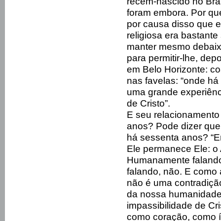
recém-nascido no Bras
foram embora. Por qu
por causa disso que e
religiosa era bastant
manter mesmo debaixo
para permitir-lhe, dep
em Belo Horizonte: coa
nas favelas: “onde há
uma grande experiênci
de Cristo”.
E seu relacionamento
anos? Pode dizer que
há sessenta anos? “E
Ele permanece Ele: o 
Humanamente falando
falando, não. E como
não é uma contradiçã
da nossa humanidade
impassibilidade de Cri
como coração, como ím