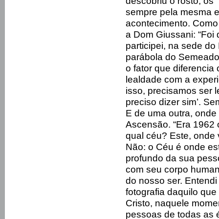
descobriu o rosto, os 
sempre pela mesma es
acontecimento. Como a
a Dom Giussani: “Foi 
participei, na sede d
parábola do Semeador.
o fator que diferencia
lealdade com a exper
isso, precisamos ser 
preciso dizer sim’. S
E de uma outra, onde
Ascensão. “Era 1962 o
qual céu? Este, onde 
Não: o Céu é onde est
profundo da sua pesso
com seu corpo humano, 
do nosso ser. Entendi
fotografia daquilo qu
Cristo, naquele mome
pessoas de todas as 