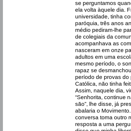
se perguntamos quand
ela volta àquele dia. 
universidade, tinha 
paróquia, três anos a
médio pediram-lhe par
de colegiais da comu
acompanhava as com
nasceram em onze par
adultos em uma escol
mesmo período, o so
rapaz se desmanchou 
período de provas do 
Católica, não tinha f
Assim, naquele dia, v
“Senhorita, continue 
são”, lhe disse, já p
abalaria o Movimento.
conversa toma outro r
resposta a uma pergun
disse que minha libe