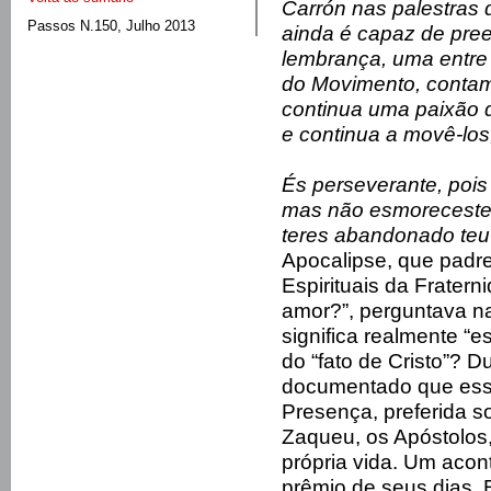
Carrón nas palestras 
Passos N.150, Julho 2013
ainda é capaz de pre
lembrança, uma entre 
do Movimento, contam
continua uma paixão
e continua a movê-lo
És perseverante, pois
mas não esmoreceste.
teres abandonado teu 
Apocalipse, que padre
Espirituais da Fratern
amor?”, perguntava na
significa realmente “e
do “fato de Cristo”? Du
documentado que es
Presença, preferida s
Zaqueu, os Apóstolos
própria vida. Um acon
prêmio de seus dias.