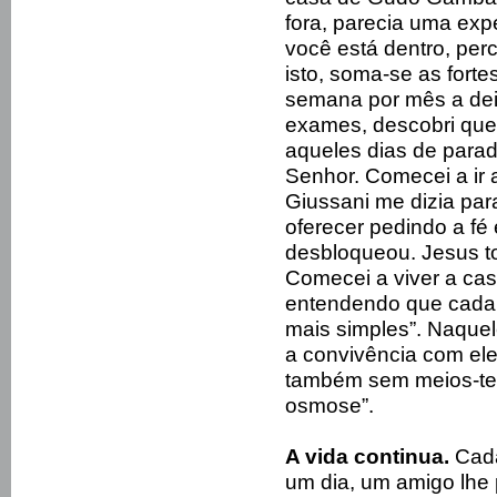
fora, parecia uma exp
você está dentro, perc
isto, soma-se as for
semana por mês a dei
exames, descobri que
aqueles dias de para
Senhor. Comecei a ir 
Giussani me dizia par
oferecer pedindo a fé 
desbloqueou. Jesus t
Comecei a viver a c
entendendo que cada 
mais simples”. Naque
a convivência com ele
também sem meios-te
osmose”.
A vida continua.
Cada
um dia, um amigo lhe