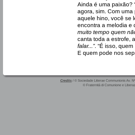
Ainda é uma paixão? 
agora, sim. Com uma 
aquele hino, você se 
encontra a melodia e 
muito tempo quem não
canta toda a estrofe, 
falar...”
. “É isso, quem
E quem pode nos sepa
Credits
/ © Sociedade Litterae Communionis Av. N
© Fraternità di Comunione e Liberaz