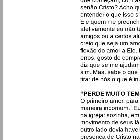
que começam, com as 
senão Cristo? Acho q
entender o que isso s
Ele quem me preenche
afetivamente eu não t
amigos ou a certos a
creio que seja um amo
flexão do amor a Ele
erros, gosto de compr
diz que se me ajudam
sim. Mas, sabe o que
tirar de nós o que é in
“PERDE MUITO TEMP
O primeiro amor, para
maneira incomum. “Eu 
na igreja: sozinha, em
movimento de seus láb
outro lado devia have
presença de Cristo na