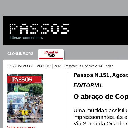
CLONLINE.ORG
REVISTA PASSOS
ARQUIVO
2013
Passos N.151, Agosto 2013
Artigo
Passos N.151, Agost
EDITORIAL
O abraço de Co
Uma multidão assistiu
impressionantes, às 
Via Sacra da Orla de C
Volta ao sumário