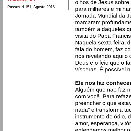
olhos de Jesus sobre 
Passos N.151, Agosto 2013
para milhares e milha
Jornada Mundial da J
marcaram profundamen
também a daqueles q
visita do Papa Francis
Naquela sexta-feira, d
fala do homem, faz 
nos revelando aquilo q
Deus e o feio que o fa
vísceras. É possível 
Ele nos faz conhec
Alguém que não faz na
com você. Para refaze
preencher o que estav
nada” e transforma tu
instrumento de ódio, d
amor, esperança, vitóri
entendemos melhor o 