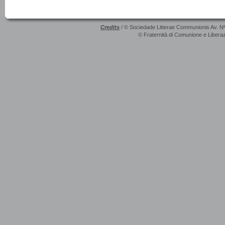
Credits
/ © Sociedade Litterae Communionis Av. N
© Fraternità di Comunione e Liberaz