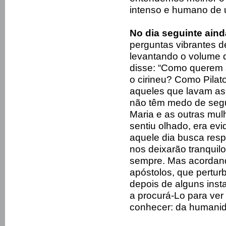
intenso e humano de 
No dia seguinte ain
perguntas vibrantes d
levantando o volume d
disse: “Como querem
o cirineu? Como Pilat
aqueles que lavam as
não têm medo de segui
Maria e as outras mul
sentiu olhado, era ev
aquele dia busca res
nos deixarão tranquil
sempre. Mas acordand
apóstolos, que pertur
depois de alguns ins
a procurá-Lo para ver 
conhecer: da humanid