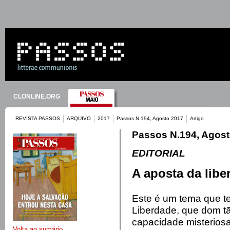
CLONLINE.ORG
REVISTA PASSOS
ARQUIVO
2017
Passos N.194, Agosto 2017
Artigo
Passos N.194, Agost
EDITORIAL
A aposta da libe
Este é um tema que t
Liberdade, que dom tã
capacidade misterios
Volta ao sumário