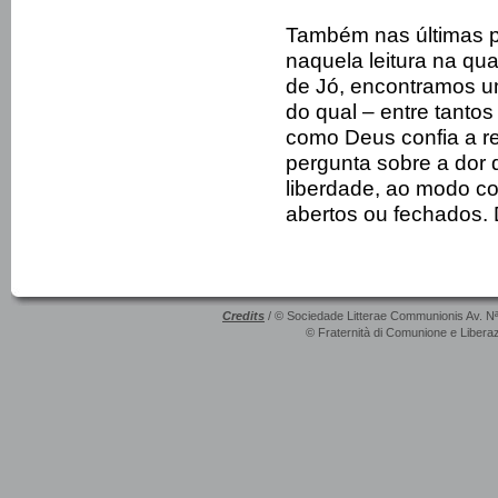
Também nas últimas p
naquela leitura na qua
de Jó, encontramos um
do qual – entre tantos
como Deus confia a r
pergunta sobre a dor 
liberdade, ao modo co
abertos ou fechados.
Credits
/ © Sociedade Litterae Communionis Av. N
© Fraternità di Comunione e Liberaz