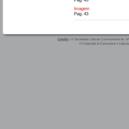
Imagem
Pag. 43
Credits
/ © Sociedade Litterae Communionis Av. N
© Fraternità di Comunione e Liberaz