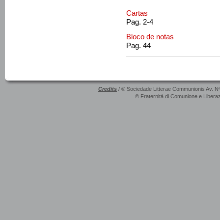
Cartas
Pag. 2-4
Bloco de notas
Pag. 44
Credits
/ © Sociedade Litterae Communionis Av. N
© Fraternità di Comunione e Liberaz