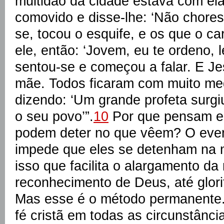
multidão da cidade estava com ela
comovido e disse-lhe: ‘Não chores
se, tocou o esquife, e os que o c
ele, então: ‘Jovem, eu te ordeno, l
sentou-se e começou a falar. E Je
mãe. Todos ficaram com muito med
dizendo: ‘Um grande profeta surgi
o seu povo’”.
10
Por que pensam e
podem deter no que vêem? O even
impede que eles se detenham na
isso que facilita o alargamento da 
reconhecimento de Deus, até glori
Mas esse é o método permanente.
fé cristã em todas as circunstância