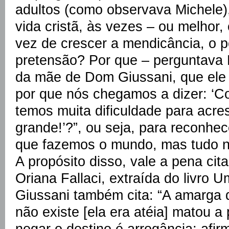
adultos (como observava Michele)
vida cristã, às vezes – ou melhor
vez de crescer a mendicância, o p
pretensão? Por que – perguntava 
da mãe de Dom Giussani, que ele 
por que nós chegamos a dizer: ‘C
temos muita dificuldade para acr
grande!’?”, ou seja, para reconh
que fazemos o mundo, mas tudo n
A propósito disso, vale a pena ci
Oriana Fallaci, extraída do livr
Giussani também cita: “A amarga
não existe [ela era atéia] matou a
negar o destino é arrogância; afi