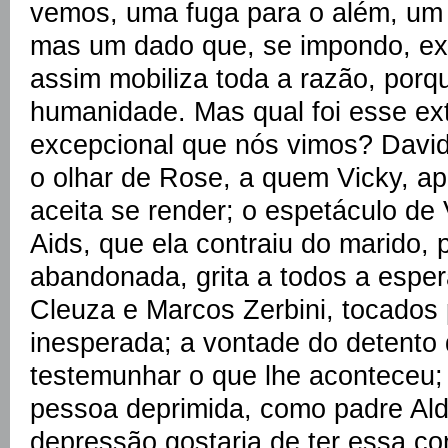
vemos, uma fuga para o além, um s
mas um dado que, se impondo, ex
assim mobiliza toda a razão, porq
humanidade. Mas qual foi esse ext
excepcional que nós vimos? Davi
o olhar de Rose, a quem Vicky, ape
aceita se render; o espetáculo de 
Aids, que ela contraiu do marido, p
abandonada, grita a todos a espe
Cleuza e Marcos Zerbini, tocados
inesperada; a vontade do detento d
testemunhar o que lhe aconteceu;
pessoa deprimida, como padre A
depressão gostaria de ter essa co