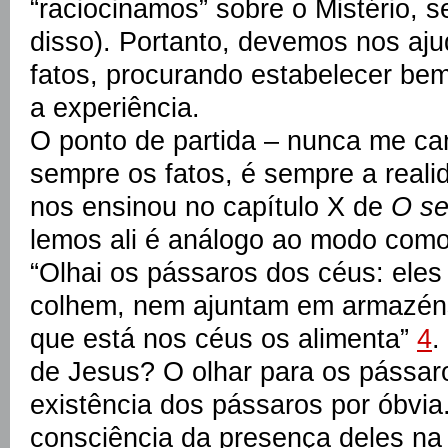
“raciocinamos” sobre o Mistério,
disso). Portanto, devemos nos ajud
fatos, procurando estabelecer bem
a experiência.
O ponto de partida – nunca me cans
sempre os fatos, é sempre a real
nos ensinou no capítulo X de
O se
lemos ali é análogo ao modo com
“Olhai os pássaros dos céus: ele
colhem, nem ajuntam em armazéns
que está nos céus os alimenta”
4
.
de Jesus? O olhar para os pássar
existência dos pássaros por óbvia
consciência da presença deles na