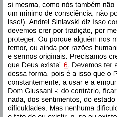
si mesma, como nós também não 
um mínimo de consciência, não po
isso!). Andrei Siniavski diz isso c
devemos crer por tradição, por m
proteger. Ou porque alguém nos 
temor, ou ainda por razões human
e sermos originais. Precisamos cr
que Deus existe”
6
. Devemos ter 
dessa forma, pois é a isso que o 
constantemente, a usar e a empun
Dom Giussani -; do contrário, fi
nada, dos sentimentos, do estado 
dificuldades. Mas nenhuma dificu
o fato de eu existir, e, se eu exis