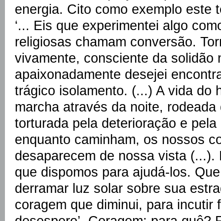
energia. Cito como exemplo este t
‘... Eis que experimentei algo co
religiosas chamam conversão. Tor
vivamente, consciente da solidão n
apaixonadamente desejei encontra
trágico isolamento. (...) A vida 
marcha através da noite, rodeada d
torturada pela deterioração e pela 
enquanto caminham, os nossos c
desaparecem de nossa vista (...).
que dispomos para ajudá-los. Qu
derramar luz solar sobre sua estr
coragem que diminui, para incutir 
desespero’. Coragem: para quê? F