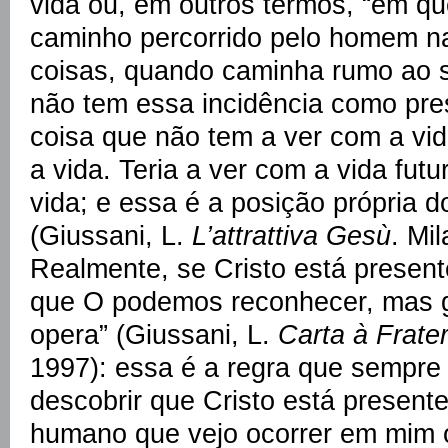
vida ou, em outros termos, “em que
caminho percorrido pelo homem n
coisas, quando caminha rumo ao s
não tem essa incidência como pre
coisa que não tem a ver com a vid
a vida. Teria a ver com a vida fut
vida; e essa é a posição própria d
(Giussani, L.
L’attrattiva Gesù
. Mi
Realmente, se Cristo está present
que O podemos reconhecer, mas gr
opera” (Giussani, L.
Carta à Frate
1997): essa é a regra que sempre
descobrir que Cristo está presente
humano que vejo ocorrer em mim 