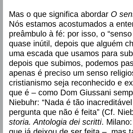
Mas o que significa abordar
O sens
Nós estamos acostumados a ente
preâmbulo à fé: por isso, o “senso
quase inútil, depois que alguém c
uma escada que usamos para subi
depois que subimos, podemos pas
apenas é preciso um senso religi
cristianismo seja reconhecido e e
que é – como Dom Giussani sempr
Niebuhr: “Nada é tão inacreditáve
pergunta que não é feita” (Cf. Nie
storia. Antologia dei scritti
. Milano
que já deixou de ser feita –, ma