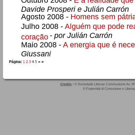
Outubro 2008 -
É a realidade que g
Davide Prosperi e Julián Carrón
Agosto 2008 -
Homens sem pátri
Julho 2008 -
Alguém que pode re
- por Julián Carrón
coração
Maio 2008 -
A energia que é nece
Giussani
Página:
1
2
3
4
5
Credits
/ © Sociedade Litterae Communionis Av. N
© Fraternità di Comunione e Liberaz