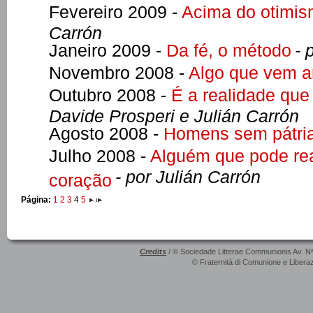
Fevereiro 2009 -
Acima do otimis
Carrón
Janeiro 2009 -
Da fé, o método
- 
Novembro 2008 -
Algo que vem a
Outubro 2008 -
É a realidade que g
Davide Prosperi e Julián Carrón
Agosto 2008 -
Homens sem pátri
Julho 2008 -
Alguém que pode re
- por Julián Carrón
coração
Página:
1
2
3
4
5
Credits
/ © Sociedade Litterae Communionis Av. N
© Fraternità di Comunione e Liberaz