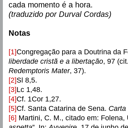
cada momento é a hora.
(traduzido por Durval Cordas)
Notas
[1]
Congregação para a Doutrina da 
liberdade cristã e a libertação
, 97 (ci
Redemptoris Mater
, 37).
[2]
Sl 8,5.
[3]
Lc 1,48.
[4]
Cf. 1Cor 1,27.
[5]
Cf. Santa Catarina de Sena.
Carta
[6]
Martini, C. M., citado em: Folena, 
aspetta
”. In:
Avvenire
, 17 de junho de