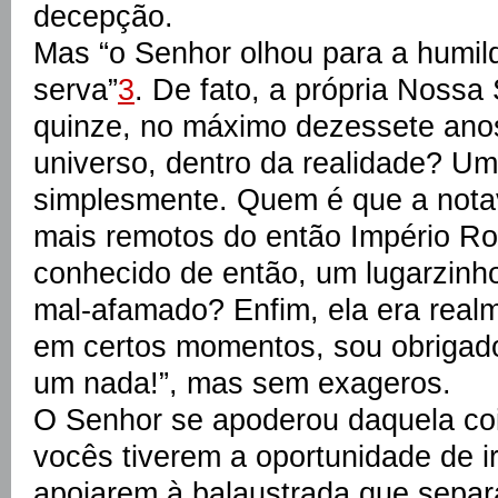
decepção.
Mas “o Senhor olhou para a humil
serva”
3
. De fato, a própria Noss
quinze, no máximo dezessete anos
universo, dentro da realidade? Um
simplesmente. Quem é que a notav
mais remotos do então Império 
conhecido de então, um lugarzinh
mal-afamado? Enfim, ela era real
em certos momentos, sou obrigad
um nada!”, mas sem exageros.
O Senhor se apoderou daquela co
vocês tiverem a oportunidade de ir
apoiarem à balaustrada que sepa