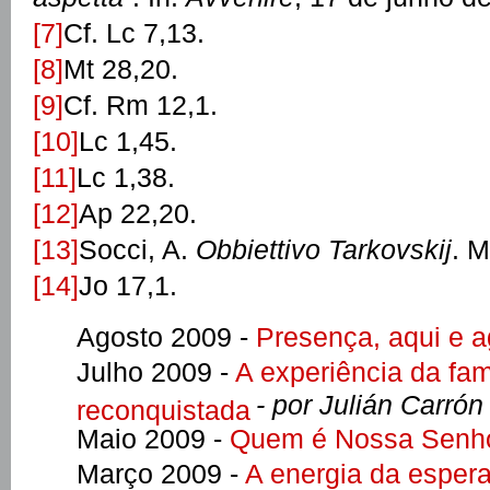
[7]
Cf. Lc 7,13.
[8]
Mt 28,20.
[9]
Cf. Rm 12,1.
[10]
Lc 1,45.
[11]
Lc 1,38.
[12]
Ap 22,20.
[13]
Socci, A.
Obbiettivo Tarkovskij
. M
[14]
Jo 17,1.
Agosto 2009 -
Presença, aqui e a
Julho 2009 -
A experiência da fam
- por Julián Carrón
reconquistada
Maio 2009 -
Quem é Nossa Senh
Março 2009 -
A energia da esper