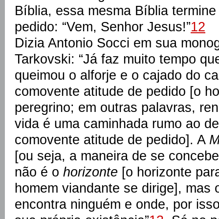
Bíblia, essa mesma Bíblia termin
pedido: “Vem, Senhor Jesus!”
12
Dizia Antonio Socci em sua monog
Tarkovski: “Já faz muito tempo q
queimou o alforje e o cajado do c
comovente atitude de pedido [o h
peregrino; em outras palavras, re
vida é uma caminhada rumo ao dest
comovente atitude de pedido]. A
M
[ou seja, a maneira de se concebe
não é o
horizonte
[o horizonte par
homem viandante se dirige], mas
encontra ninguém e onde, por iss