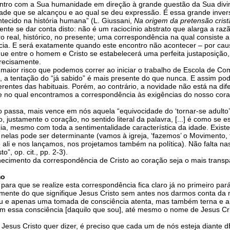
ontro com a Sua humanidade em direção à grande questão da Sua divind
de que se alcançou e ao qual se deu expressão. É essa grande inver
tecido na história humana” (L. Giussani,
Na origem da pretensão crist
e se dar conta disto: não é um raciocínio abstrato que alarga a razã
real, histórico, no presente; uma correspondência na qual consiste a 
ia. E será exatamente quando este encontro não acontecer – por caus
que entre o homem e Cristo se estabelecerá uma perfeita justaposição
recisamente.
aior risco que podemos correr ao iniciar o trabalho de Escola de Com
, a tentação do “já sabido” é mais presente do que nunca. E assim pod
erentes das habituais. Porém, ao contrário, a novidade não está na di
e no qual encontramos a correspondência às exigências do nosso cor
passa, mais vence em nós aquela “equivocidade do ‘tornar-se adulto’”
justamente o coração, no sentido literal da palavra, [...] é como se 
ia, mesmo com toda a sentimentalidade característica da idade. Exi
nelas pode ser determinante (vamos à igreja, ‘fazemos’ o Movimento
li e nos lançamos, nos projetamos também na política). Não falta na
”, op. cit., pp. 2-3).
ecimento da correspondência de Cristo ao coração seja o mais transpare
mo
ra que se realize esta correspondência fica claro já no primeiro pará
namente do que signifique Jesus Cristo sem antes nos darmos conta d
’ sou e apenas uma tomada de consciência atenta, mas também terna 
Sem essa consciência [daquilo que sou], até mesmo o nome de Jesus C
Jesus Cristo quer dizer, é preciso que cada um de nós esteja diant