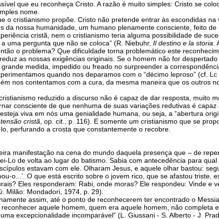
vel que eu reconheça Cristo. A razão é muito simples: Cristo se colo
imples nome.
e o cristianismo propõe. Cristo não pretende entrar às escondidas na 
vés da nossa humanidade, um humano plenamente consciente, feito de ra
iência cristã, nem o cristianismo teria alguma possibilidade de sucess
 a uma pergunta que não se coloca” (R. Niebuhr,
Il destino e la storia
. 
então o problema? Que dificuldade torna problemático este reconhecim
 reduz as nossas exigências originais. Se o homem não for despertado
em grande medida, impedido ou freado no surpreender a correspondência
rimentamos quando nos deparamos com o “décimo leproso” (cf. Lc 17
ambém nos contentamos com a cura, da mesma maneira que os outros no
m cristianismo reduzido a discurso não é capaz de dar resposta, muito 
 tornar consciente de que nenhuma de suas variações redutivas é cap
 esteja viva em nós uma genialidade humana, ou seja, a “abertura origi
tensão cristã
, op. cit., p. 116). E somente um cristianismo que se pro
o, perfurando a crosta que constantemente o recobre.
meira manifestação na cena do mundo daquela presença que – de repe
 ei-Lo de volta ao lugar do batismo. Sabia com antecedência para qual
discípulos estavam com ele. Olharam Jesus, e aquele olhar bastou: se
u-o...’. O que está escrito sobre o jovem rico, que se afastou triste, 
ocurais? Eles responderam: Rabi, onde moras? Ele respondeu: Vinde 
ù
. Milão: Mondadori, 1974, p. 29).
inamente assim, até o ponto de reconhecerem ter encontrado o Mess
eu, reconhecer aquele homem, quem era aquele homem, não completa e 
 uma excepcionalidade incomparável” (L. Giussani - S. Alberto - J. Pra