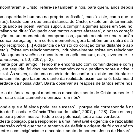
ncontraram a Cristo, refere-se também a nós, para quem, anos depois 
 capacidade humana na própria profissão”, mas “existe, como que po
trás). Existe como que uma distância de Cristo, exceto em determinado
ceto quando se põem, vamos supor, a cumprir algumas ações em Seu 
aliano se diria: ‘Ocupado com tantos outros afazeres’, o nosso coraçã
ção, ou um momento de compromisso, quando acontece uma reunião g
sença pareça agir em certos momentos, gera também uma outra distânci
o recíproco. [...] A distância de Cristo do coração torna distante o as
, etc.). Existe um relacionamento, indubitavelmente existe um relacio
Mas quando vocês se encontram na ação comum, esta, levemente – mui
mmunionis
, n. 80, 2007, p. 2).
emente por um amigo: “Tendo me encontrado com comunidades e com pes
r’ que, em seguida, foi documentado também com o panfleto sobre a crise
ncial. Às vezes, sinto uma espécie de desconforto: existe um triunfal
 no caminho que fazemos diante da realidade assim como é. Estamos
dade da nossa vida”. Basta observar as reações de tantos entre nós d
r a distância na qual mantemos o acontecimento de Cristo presente. 
cer este distanciamento e enraizar em nós?
ndia que a fé ainda pode “ter sucesso”, “porque ela corresponde à nat
ileiro de Filosofia e Ciência “Raimundo Lúlio”, 2007, p. 128). Com esta
s para poder mostrar todo o seu potencial, toda a sua verdade.
desta posição, para responder a uma inevitável exigência de razoabili
etensão cristã
quer ser a tentativa de definir a origem da fé dos após
entre suas exigências e o acontecimento do homem Jesus de Nazaré. P