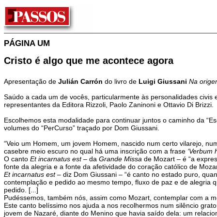
PÁGINA UM
Cristo é algo que me acontece agora
Apresentação de
Julián Carrón
do livro de
Luigi Giussani
Na orige
Saúdo a cada um de vocês, particularmente às personalidades civis 
representantes da Editora Rizzoli, Paolo Zaninoni e Ottavio Di Brizzi.
Escolhemos esta modalidade para continuar juntos o caminho da “E
volumes do “PerCurso” traçado por Dom Giussani.
“Veio um Homem, um jovem Homem, nascido num certo vilarejo, num c
casebre meio escuro no qual há uma inscrição com a frase
‘Verbum h
O canto
Et incarnatus est
– da
Grande Missa
de Mozart – é “a expre
fonte da alegria e a fonte da afetividade do coração católico de Moza
Et incarnatus est
– diz Dom Giussani – “é canto no estado puro, quan
contemplação e pedido ao mesmo tempo, fluxo de paz e de alegria q
pedido. [...]
Pudéssemos, também nós, assim como Mozart, contemplar com a mesma 
Este canto belíssimo nos ajuda a nos recolhermos num silêncio grato,
jovem de Nazaré, diante do Menino que havia saído dela: um relacio