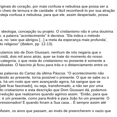
ginais do coração, por mais confusa e nebulosa que possa ser a
eio de ternura e de caridade: é fácil reconhecê-lo por sua atração
steja confusa e nebulosa, para que ele, assim despertado, possa
 ideologia, concepção ou projeto. O cristianismo não é uma doutrina
o, a palavra “acontecimento” é decisiva: “Ela indica o método
no ‘seio que abrigou [...] a meta da esperança mais profunda’,
 religioso” (
Ibidem
, pp. 12-13).
escutamos isto de Dom Giussani, nenhum de nós negaria que o
ristã, dois mil anos atrás, quer se trate do momento do nosso
ategoria, o que resta do cristianismo no presente é somente a
zadas. O fascínio já ficou para trás e o distanciamento entre os
as palavras do Cartaz da última Páscoa: “O acontecimento não
nteúdo ao presente, torna possível o presente. O que se sabe ou o
ra, há um rosto que vem avançando agora, há sangue que se
té ficar fascinado], ou seja, transformado, a não ser por uma
o cristianismo e esta descrição que Dom Giussani dá, podemos
a redução que realizamos quando agimos assim. “Então, para que
te: é um presente, como para André e para João foi um presente. O
mpressionados! E quando foram a Sua casa... É sempre assim até
 Assim, os anos que passam, ao invés de preencherem o vazio que