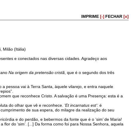
IMPRIME
[-]
FECHAR
[x]
 Milão (Itália)
resentes e conectados nas diversas cidades. Agradeço aos
e ano
Na origem da pretensão cristã
, que é o segundo dos três
pessoa vai à Terra Santa, àquele vilarejo, e entra naquele
repios”.
omem que reconhece Cristo. A salvação é uma Presença: esta é a
oluta do olhar que vê e reconhece.
‘Et incarnatus est’
: é
cumprimento de sua espera, do milagre da realização do seu
córdia e do perdão, e bebermos da fonte que é o ‘sim’ de Maria!
 flor do ‘sim’. [...] Da forma como foi para Nossa Senhora, aquela