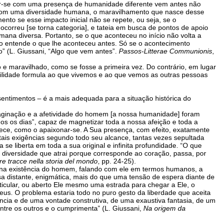
ar-se com uma presença de humanidade diferente vem antes não
 com uma diversidade humana, o maravilhamento que nasce desse
nto se esse impacto inicial não se repete, ou seja, se o
correu [se torna categoria], e tateia em busca de pontos de apoio
ana diversa. Portanto, se o que aconteceu no início não volta a
o entende o que lhe aconteceu antes. Só se o acontecimento
” (L. Giussani, “Algo que vem antes”.
Passos-Litterae Communionis
,
 e maravilhado, como se fosse a primeira vez. Do contrário, em lugar
ilidade formula ao que vivemos e ao que vemos as outras pessoas
entimentos – é a mais adequada para a situação histórica do
ginação e a afetividade do homem [a nossa humanidade] foram
os os dias”, capaz de magnetizar toda a nossa afeição e toda a
ece, como o apaixonar-se. A Sua presença, com efeito, exatamente
tais exigências segundo todo seu alcance, tantas vezes sepultada
e liberta em toda a sua original e infinita profundidade. “O que
 diversidade que atrai porque corresponde ao coração, passa, por
e tracce nella storia del mondo
, pp. 24-25).
o na existência do homem, falando com ele em termos humanos, a
 distante, enigmática, mais do que uma tensão de espera diante de
icular, ou aberto Ele mesmo uma estrada para chegar a Ele, o
eus. O problema estaria todo no puro gesto da liberdade que aceita
gência e de uma vontade construtiva, de uma exaustiva fantasia, de um
tre os outros e o cumprimenta” (L. Giussani,
Na origem da