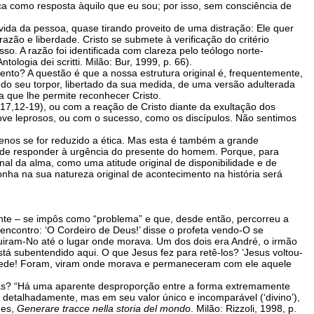
ca como resposta àquilo que eu sou; por isso, sem consciência de
vida da pessoa, quase tirando proveito de uma distração: Ele quer
zão e liberdade. Cristo se submete à verificação do critério
o. A razão foi identificada com clareza pelo teólogo norte-
Antologia dei scritti. Milão: Bur, 1999, p. 66).
ento? A questão é que a nossa estrutura original é, frequentemente,
 do seu torpor, libertado da sua medida, de uma versão adulterada
 que lhe permite reconhecer Cristo.
,12-19), ou com a reação de Cristo diante da exultação dos
ve leprosos, ou com o sucesso, como os discípulos. Não sentimos
menos se for reduzido a ética. Mas esta é também a grande
az de responder à urgência do presente do homem. Porque, para
nal da alma, como uma atitude original de disponibilidade e de
ponha na sua natureza original de acontecimento na história será
nte – se impôs como “problema” e que, desde então, percorreu a
 encontro: ‘O Cordeiro de Deus!’ disse o profeta vendo-O se
guiram-No até o lugar onde morava. Um dos dois era André, o irmão
está subentendido aqui. O que Jesus fez para retê-los? ‘Jesus voltou-
e vede! Foram, viram onde morava e permaneceram com ele aquele
ias? “Há uma aparente desproporção entre a forma extremamente
detalhadamente, mas em seu valor único e incomparável (‘divino’),
des,
Generare tracce nella storia del mondo
. Milão: Rizzoli, 1998, p.