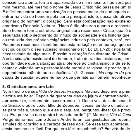
consciência atenta, terna e apaixonada de mim mesmo, não será possí
mim mesmo, até mesmo o nome de Jesus Cristo não passa de um s
É difícil encontrar uma valorização da pessoa maior do que aquela qu
entrar na vida do homem pela porta principal, isto é, passando atra
originário do homem: o coração. Sem esta comparação não existe exper
americano Reinhold Niebuhr: “Nada é tão absurdo quanto a resposta
Se o homem tem a estrutura original para reconhecer Cristo, qual é 
sepultada sob o sedimento do influxo da sociedade e da história que
ou reduzida das próprias exigências induzida pelo contexto, será, 
Podemos reconhecer também nós esta redução no embaraço que expe
discípulos com o seu sucesso missionário (cf. Lc 10,17-20): nós t
necessidade de algo mais. E assim o coração fica distante de Cristo.
A esta situação existencial do homem, fruto de razões históricas, u
oportunidade que a situação atual oferece ao cristianismo: a de se
captar o valor de uma personalidade moral e religiosa, é preciso que
dependência, não de auto-suficiência” (L. Giussani,
Na origem da pre
capaz de suscitar aquele humano que permite ao homem reconhecê-l
3. O cristianismo: um fato
Num trecho de sua
Vida de Jesus
, François Mauriac descreve a pri
história até hoje: “Depois de quarenta dias de jejum e contemplação,
aproximar (e, certamente, sussurrando...). Desta vez, dois de seus 
de Simão; o outro João, filho de Zebedeu: ‘Jesus, tendo-o olhado, amo
se para trás e, vendo que eles o seguiam, perguntou-lhes: Que pr
dia. Era por volta das quatro horas da tarde’” (F. Mauriac,
Vita di Ges
Perguntemo-nos: como João e André foram conquistados tão repent
simples do ocorrido e a certeza desses dois. Se esse fato acontec
devia mesmo ser fácil. Por que era fácil reconhecê-lo? Em virtude de