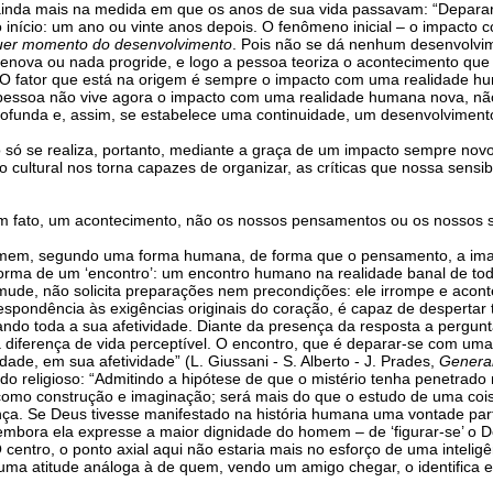
 ainda mais na medida em que os anos de sua vida passavam: “Depar
nício: um ano ou vinte anos depois. O fenômeno inicial – o impacto
lquer momento do desenvolvimento
. Pois não se dá nenhum desenvolvime
nova ou nada progride, e logo a pessoa teoriza o acontecimento que o
 O fator que está na origem é sempre o impacto com uma realidade hum
 a pessoa não vive agora o impacto com uma realidade humana nova, nã
profunda e, assim, se estabelece uma continuidade, um desenvolvimento
 só se realiza, portanto, mediante a graça de um impacto sempre novo
ltural nos torna capazes de organizar, as críticas que nossa sensib
 um fato, um acontecimento, não os nossos pensamentos ou os nossos s
omem, segundo uma forma humana, de forma que o pensamento, a ima
forma de um ‘encontro’: um encontro humano na realidade banal de tod
ude, não solicita preparações nem precondições: ele irrompe e acont
espondência às exigências originais do coração, é capaz de despertar 
o toda a sua afetividade. Diante da presença da resposta a pergunta s
a diferença de vida perceptível. O encontro, que é deparar-se com uma
dade, em sua afetividade” (L. Giussani - S. Alberto - J. Prades,
Generar
do religioso: “Admitindo a hipótese de que o mistério tenha penetrad
mo construção e imaginação; será mais do que o estudo de uma coisa
ça. Se Deus tivesse manifestado na história humana uma vontade part
 embora ela expresse a maior dignidade do homem – de ‘figurar-se’ o D
“O centro, o ponto axial aqui não estaria mais no esforço de uma inteli
a atitude análoga à de quem, vendo um amigo chegar, o identifica en