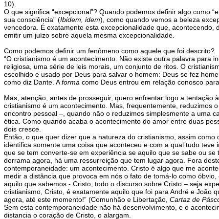
10).
O que significa “excepcional”? Quando podemos definir algo como “
sua consciência” (
Ibidem, idem
), como quando vemos a beleza excepc
vencedora. É exatamente esta excepcionalidade que, acontecendo, de
emitir um juízo sobre aquela mesma excepcionalidade.
Como podemos definir um fenômeno como aquele que foi descrito?
“O cristianismo é um acontecimento. Não existe outra palavra para i
religiosa, uma série de leis morais, um conjunto de ritos. O cristian
escolhido e usado por Deus para salvar o homem: Deus se fez homem
como diz Dante. A
forma
como Deus entrou em relação conosco para
Mas, atenção, antes de prosseguir, quero enfrentar logo a tentação
cristianismo é um acontecimento. Mas, frequentemente, reduzimos o ac
encontro pessoal –, quando não o reduzimos simplesmente a uma cate
ética. Como quando acaba o acontecimento do amor entre duas pessoas
dois cresce.
Então, o que quer dizer que a natureza do cristianismo, assim com
identifica somente uma coisa que aconteceu e com a qual tudo teve i
que se tem converte-se em experiência se aquilo que se sabe ou s
derrama agora, há uma ressurreição que tem lugar agora. Fora deste 
contemporaneidade: um acontecimento. Cristo é algo que me aconte
medir a distância que provoca em nós o fato de tomá-lo como óbvio
aquilo que sabemos - Cristo, todo o discurso sobre Cristo – seja ex
cristianismo, Cristo, é exatamente aquilo que foi para André e Joã
agora, até este momento!” (Comunhão e Libertação,
Cartaz de Pásc
Sem esta contemporaneidade não há desenvolvimento, e o acontecime
distancia o coração de Cristo, o alargam.