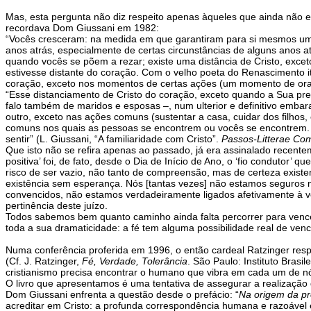
Mas, esta pergunta não diz respeito apenas àqueles que ainda não e
recordava Dom Giussani em 1982:
“Vocês cresceram: na medida em que garantiram para si mesmos uma
anos atrás, especialmente de certas circunstâncias de alguns anos a
quando vocês se põem a rezar; existe uma distância de Cristo, ex
estivesse distante do coração. Com o velho poeta do Renascimento it
coração, exceto nos momentos de certas ações (um momento de ora
“Esse distanciamento de Cristo do coração, exceto quando a Sua pre
falo também de maridos e esposas –, num ulterior e definitivo embaraç
outro, exceto nas ações comuns (sustentar a casa, cuidar dos filhos
comuns nos quais as pessoas se encontrem ou vocês se encontrem. 
sentir” (L. Giussani, “A familiaridade com Cristo”.
Passos-Litterae Co
Que isto não se refira apenas ao passado, já era assinalado recent
positiva’ foi, de fato, desde o Dia de Início de Ano, o ‘fio conduto
risco de ser vazio, não tanto de compreensão, mas de certeza existe
existência sem esperança. Nós [tantas vezes] não estamos seguros
convencidos, não estamos verdadeiramente ligados afetivamente à ver
pertinência deste juízo.
Todos sabemos bem quanto caminho ainda falta percorrer para vence
toda a sua dramaticidade: a fé tem alguma possibilidade real de ven
Numa conferência proferida em 1996, o então cardeal Ratzinger respo
(Cf. J. Ratzinger,
Fé, Verdade, Tolerância
. São Paulo: Instituto Bras
cristianismo precisa encontrar o humano que vibra em cada um de nó
O livro que apresentamos é uma tentativa de assegurar a realização 
Dom Giussani enfrenta a questão desde o prefácio: “
Na origem da pr
acreditar em Cristo: a profunda correspondência humana e razoável 