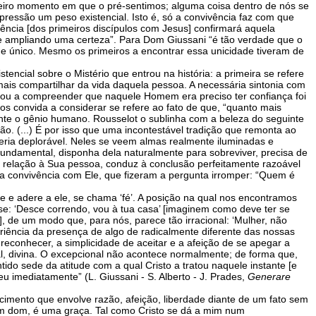
meiro momento em que o pré-sentimos; alguma coisa dentro de nós se
pressão um peso existencial. Isto é, só a convivência faz com que
ência [dos primeiros discípulos com Jesus] confirmará aquela
e ampliando uma certeza”. Para Dom Giussani “é tão verdade que o
e único. Mesmo os primeiros a encontrar essa unicidade tiveram de
ncial sobre o Mistério que entrou na história: a primeira se refere
 mais compartilhar da vida daquela pessoa. A necessária sintonia com
gou a compreender que naquele Homem era preciso ter confiança foi
s convida a considerar se refere ao fato de que, “quanto mais
ente o gênio humano. Rousselot o sublinha com a beleza do seguinte
ão. (...) É por isso que uma incontestável tradição que remonta ao
eria deplorável. Neles se veem almas realmente iluminadas e
fundamental, disponha dela naturalmente para sobreviver, precisa de
em relação à Sua pessoa, conduz à conclusão perfeitamente razoável
na convivência com Ele, que fizeram a pergunta irromper: “Quem é
e e adere a ele, se chama ‘fé’. A posição na qual nos encontramos
se: ‘Desce correndo, vou à tua casa’ [imaginem como deve ter se
], de um modo que, para nós, parece tão irracional: ‘Mulher, não
eriência da presença de algo de radicalmente diferente das nossas
reconhecer, a simplicidade de aceitar e a afeição de se apegar a
al, divina. O excepcional não acontece normalmente; de forma que,
do sede da atitude com a qual Cristo a tratou naquele instante [e
imediatamente” (L. Giussani - S. Alberto - J. Prades,
Generare
cimento que envolve razão, afeição, liberdade diante de um fato sem
m dom, é uma graça. Tal como Cristo se dá a mim num