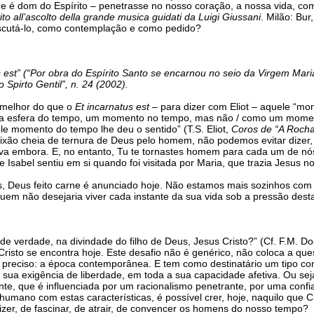
e é dom do Espírito – penetrasse no nosso coração, a nossa vida, com
vito all’ascolto della grande musica guidati da Luigi Giussani
. Milão: Bur
scutá-lo, como contemplação e como pedido?
us est” (“Por obra do Espírito Santo se encarnou no seio da Virgem Mar
pirto Gentil”, n. 24 (2002).
r melhor do que o
Et incarnatus est
– para dizer com Eliot – aquele “m
o / a esfera do tempo, um momento no tempo, mas não / como um momen
le momento do tempo lhe deu o sentido” (T.S. Eliot,
Coros de “A Roch
ixão cheia de ternura de Deus pelo homem, não podemos evitar dizer, 
va embora. E, no entanto, Tu te tornastes homem para cada um de nós.
 Isabel sentiu em si quando foi visitada por Maria, que trazia Jesus 
, Deus feito carne é anunciado hoje. Não estamos mais sozinhos com
Quem não desejaria viver cada instante da sua vida sob a pressão de
e verdade, na divindade do filho de Deus, Jesus Cristo?” (Cf. F.M. Do
 Cristo se encontra hoje. Este desafio não é genérico, não coloca a qu
em preciso: a época contemporânea. E tem como destinatário um tipo c
 a sua exigência de liberdade, em toda a sua capacidade afetiva. Ou
nte, que é influenciada por um racionalismo penetrante, por uma confi
mano com estas características, é possível crer, hoje, naquilo que C
izer, de fascinar, de atrair, de convencer os homens do nosso tempo?