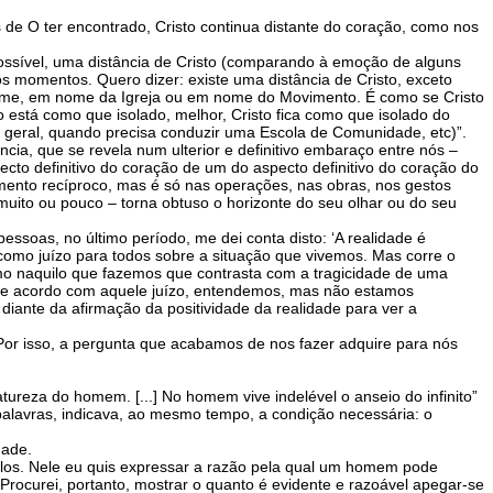
de O ter encontrado, Cristo continua distante do coração, como nos
ssível, uma distância de Cristo (comparando à emoção de alguns
s momentos. Quero dizer: existe uma distância de Cristo, exceto
nome, em nome da Igreja ou em nome do Movimento. É como se Cristo
o está como que isolado, melhor, Cristo fica como que isolado do
eral, quando precisa conduzir uma Escola de Comunidade, etc)”.
a, que se revela num ulterior e definitivo embaraço entre nós –
pecto definitivo do coração de um do aspecto definitivo do coração do
namento recíproco, mas é só nas operações, nas obras, nos gestos
to ou pouco – torna obtuso o horizonte do seu olhar ou do seu
soas, no último período, me dei conta disto: ‘A realidade é
, como juízo para todos sobre a situação que vivemos. Mas corre o
ismo naquilo que fazemos que contrasta com a tragicidade de uma
 de acordo com aquele juízo, entendemos, mas não estamos
iante da afirmação da positividade da realidade para ver a
Por isso, a pergunta que acabamos de nos fazer adquire para nós
ureza do homem. [...] No homem vive indelével o anseio do infinito”
s palavras, indicava, ao mesmo tempo, a condição necessária: o
dade.
tolos. Nele eu quis expressar a razão pela qual um homem pode
rocurei, portanto, mostrar o quanto é evidente e razoável apegar-se