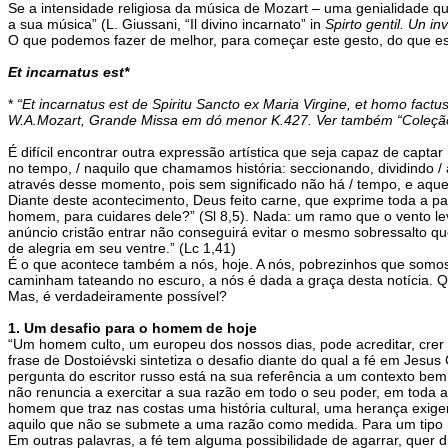
Se a intensidade religiosa da música de Mozart – uma genialidade qu
a sua música” (L. Giussani, “Il divino incarnato” in
Spirto gentil. Un in
O que podemos fazer de melhor, para começar este gesto, do que e
Et incarnatus est*
*
“Et incarnatus est de Spiritu Sancto ex Maria Virgine, et homo fact
W.A.Mozart, Grande Missa em dó menor K.427. Ver também “Coleção S
É difícil encontrar outra expressão artística que seja capaz de capta
no tempo, / naquilo que chamamos história: seccionando, dividind
através desse momento, pois sem significado não há / tempo, e aque
Diante deste acontecimento, Deus feito carne, que exprime toda a pa
homem, para cuidares dele?” (Sl 8,5). Nada: um ramo que o vento le
anúncio cristão entrar não conseguirá evitar o mesmo sobressalto que
de alegria em seu ventre.” (Lc 1,41)
É o que acontece também a nós, hoje. A nós, pobrezinhos que somos
caminham tateando no escuro, a nós é dada a graça desta notícia. 
Mas, é verdadeiramente possível?
1. Um desafio para o homem de hoje
“Um homem culto, um europeu dos nossos dias, pode acreditar, crer d
frase de Dostoiévski sintetiza o desafio diante do qual a fé em Jesus
pergunta do escritor russo está na sua referência a um contexto b
não renuncia a exercitar a sua razão em todo o seu poder, em toda
homem que traz nas costas uma história cultural, uma herança exige
aquilo que não se submete a uma razão como medida. Para um tipo hu
Em outras palavras, a fé tem alguma possibilidade de agarrar, quer d