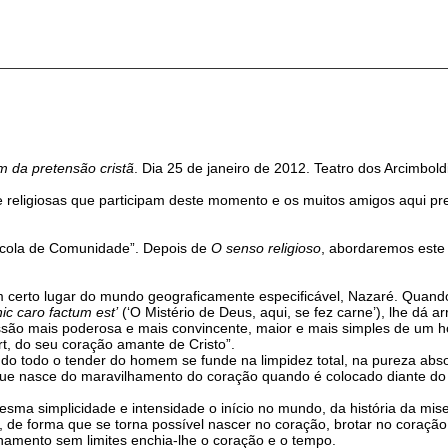
m da pretensão cristã
. Dia 25 de janeiro de 2012. Teatro dos Arcimboldi,
e religiosas que participam deste momento e os muitos amigos aqui p
scola de Comunidade”. Depois de
O senso religioso
, abordaremos est
erto lugar do mundo geograficamente especificável, Nazaré. Quando a 
ic caro factum est’
(‘O Mistério de Deus, aqui, se fez carne’), lhe dá ar
ssão mais poderosa e mais convincente, maior e mais simples de um h
rt, do seu coração amante de Cristo”.
do todo o tender do homem se funde na limpidez total, na pureza abs
ue nasce do maravilhamento do coração quando é colocado diante do 
simplicidade e intensidade o início no mundo, da história da miseri
 de forma que se torna possível nascer no coração, brotar no coração a
namento sem limites enchia-lhe o coração e o tempo.