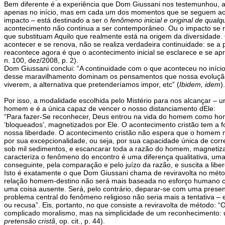
Bem diferente é a experiência que Dom Giussani nos testemunhou,
apenas no início, mas em cada um dos momentos que se seguem ao i
impacto – está destinado a ser o
fenômeno inicial e original de qua
acontecimento não continua a ser contemporâneo. Ou o impacto se re
que substituam Aquilo que realmente está na origem da diversidade.
acontecer e se renova, não se realiza verdadeira continuidade: se
reacontece agora é que o acontecimento inicial se esclarece e se a
n. 100, dez/2008, p. 2).
Dom Giussani conclui: “A continuidade com o que aconteceu no início
desse maravilhamento dominam os pensamentos que nossa evolução cu
viverem, a alternativa que pretenderíamos impor, etc” (
Ibidem, idem
).
Por isso, a modalidade escolhida pelo Mistério para nos alcançar –
homem e é a única capaz de vencer o nosso distanciamento dEle:
“Para fazer-Se reconhecer, Deus entrou na vida do homem como h
‘bloqueados’, magnetizados por Ele. O acontecimento cristão tem a 
nossa liberdade. O acontecimento cristão não espera que o homem m
por sua excepcionalidade, ou seja, por sua capacidade única de corr
sob mil sedimentos, e escancarar toda a razão do homem, magnetizand
caracteriza o fenômeno do encontro é uma diferença qualitativa, um
conseguinte, pela comparação e pelo juízo da razão, e suscita a liber
Isto é exatamente o que Dom Giussani chama de reviravolta no méto
relação homem-destino não será mais baseada no esforço humano co
uma coisa ausente. Será, pelo contrário, deparar-se com uma presen
problema central do fenômeno religioso não seria mais a tentativa –
ou recusa”. Eis, portanto, no que consiste a reviravolta de método: 
complicado moralismo, mas na simplicidade de um reconhecimento: um
pretensão cristã
, op. cit., p. 44).