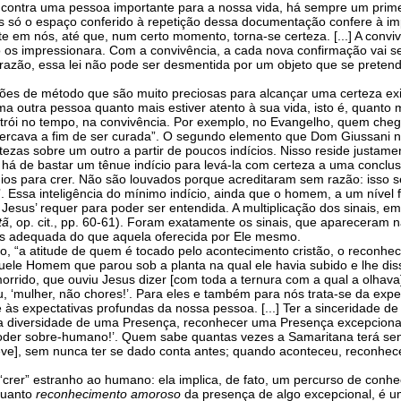
encontra uma pessoa importante para a nossa vida, há sempre um pri
 Mas só o espaço conferido à repetição dessa documentação confere à im
em nós, até que, num certo momento, torna-se certeza. [...] A conviv
 os impressionara. Com a convivência, a cada nova confirmação vai s
azão, essa lei não pode ser desmentida por um objeto que se pretend
s de método que são muito preciosas para alcançar uma certeza existe
 uma outra pessoa quanto mais estiver atento à sua vida, isto é, quanto
trói no tempo, na convivência. Por exemplo, no Evangelho, quem che
ercava a fim de ser curada”. O segundo elemento que Dom Giussani no
zas sobre um outro a partir de poucos indícios. Nisso reside justam
he há de bastar um tênue indício para levá-la com certeza a uma conclus
os para crer. Não são louvados porque acreditaram sem razão: isso s
 Essa inteligência do mínimo indício, ainda que o homem, a um nível 
Jesus’ requer para poder ser entendida. A multiplicação dos sinais, 
tã
, op. cit., pp. 60-61). Foram exatamente os sinais, que apareceram 
is adequada do que aquela oferecida por Ele mesmo.
o, “a atitude de quem é tocado pelo acontecimento cristão, o reconhec
uele Homem que parou sob a planta na qual ele havia subido e lhe dis
morrido, que ouviu Jesus dizer [com toda a ternura com a qual a olhava
eu, ‘mulher, não chores!’. Para eles e também para nós trata-se da exp
s expectativas profundas da nossa pessoa. [...] Ter a sinceridade de 
cer a diversidade de uma Presença, reconhecer uma Presença excepcion
oder sobre-humano!’. Quem sabe quantas vezes a Samaritana terá senti
], sem nunca ter se dado conta antes; quando aconteceu, reconheceu 
crer” estranho ao humano: ela implica, de fato, um percurso de conhe
quanto
reconhecimento amoroso
da presença de algo excepcional, é u