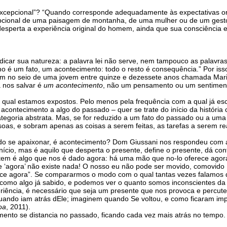
excepcional”? “Quando corresponde adequadamente às expectativas ori
ional de uma paisagem de montanha, de uma mulher ou de um gesto ch
sperta a experiência original do homem, ainda que sua consciência e
ndicar sua natureza: a palavra lei não serve, nem tampouco as palavras
ismo é um fato, um acontecimento: todo o resto é consequência.” Por iss
 no seio de uma jovem entre quinze e dezessete anos chamada Maria, 
 nos salvar é
um acontecimento
, não um pensamento ou um sentimento
 à qual estamos expostos. Pelo menos pela frequência com a qual já 
ontecimento a algo do passado – quer se trate do início da história c
goria abstrata. Mas, se for reduzido a um fato do passado ou a uma c
, e sobram apenas as coisas a serem feitas, as tarefas a serem reali
o do se apaixonar, é acontecimento? Dom Giussani nos respondeu com 
nício, mas é aquilo que desperta o presente, define o presente, dá co
e tem é algo que nos é dado agora: há uma mão que no-lo oferece ago
‘agora’ não existe nada! O nosso eu não pode ser movido, comovido [a
ce agora”. Se compararmos o modo com o qual tantas vezes falamos d
, como algo já sabido, e podemos ver o quanto somos inconscientes d
periência, é necessário que seja um presente que nos provoca e percu
o quando iam atrás dEle; imaginem quando Se voltou, e como ficaram i
oa
, 2011).
nto se distancia no passado, ficando cada vez mais atrás no tempo.