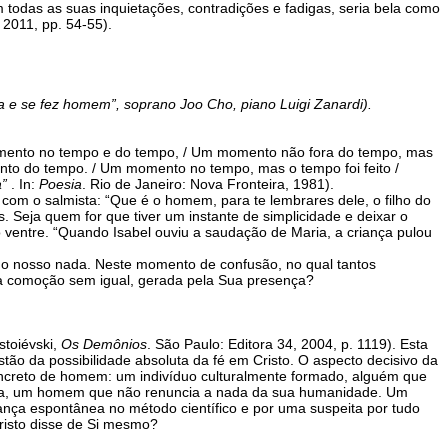
 todas as suas inquietações, contradições e fadigas, seria bela como
, 2011, pp. 54-55).
ia e se fez homem”, soprano Joo Cho, piano Luigi Zanardi).
omento no tempo e do tempo, / Um momento não fora do tempo, mas
to do tempo. / Um momento no tempo, mas o tempo foi feito /
a”
. In:
Poesia
. Rio de Janeiro: Nova Fronteira, 1981).
com o salmista: “Que é o homem, para te lembrares dele, o filho do
 Seja quem for que tiver um instante de simplicidade e deixar o
no ventre. “Quando Isabel ouviu a saudação de Maria, a criança pulou
 o nosso nada. Neste momento de confusão, no qual tantos
sta comoção sem igual, gerada pela Sua presença?
stoiévski,
Os Demônios
. São Paulo: Editora 34, 2004, p. 1119). Esta
estão da possibilidade absoluta da fé em Cristo. O aspecto decisivo da
oncreto de homem: um indivíduo culturalmente formado, alguém que
 seja, um homem que não renuncia a nada da sua humanidade. Um
ança espontânea no método científico e por uma suspeita por tudo
risto disse de Si mesmo?