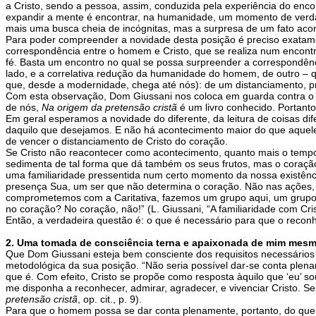
a Cristo, sendo a pessoa, assim, conduzida pela experiência do enc
expandir a mente é encontrar, na humanidade, um momento de verda
mais uma busca cheia de incógnitas, mas a surpresa de um fato acon
Para poder compreender a novidade desta posição é preciso exatament
correspondência entre o homem e Cristo, que se realiza num encontro 
fé. Basta um encontro no qual se possa surpreender a correspondênc
lado, e a correlativa redução da humanidade do homem, de outro – 
que, desde a modernidade, chega até nós): de um distanciamento, p
Com esta observação, Dom Giussani nos coloca em guarda contra o m
de nós,
Na origem da pretensão cristã
é um livro conhecido. Portanto
Em geral esperamos a novidade do diferente, da leitura de coisas dif
daquilo que desejamos. E não há acontecimento maior do que aquel
de vencer o distanciamento de Cristo do coração.
Se Cristo não reacontecer como acontecimento, quanto mais o tempo 
sedimenta de tal forma que dá também os seus frutos, mas o coração, 
uma familiaridade pressentida num certo momento da nossa existênc
presença Sua, um ser que não determina o coração. Não nas ações, 
comprometemos com a Caritativa, fazemos um grupo aqui, um grupo a
no coração? No coração, não!” (L. Giussani, “A familiaridade com Cristo
Então, a verdadeira questão é: o que é necessário para que o reconh
2. Uma tomada de consciência terna e apaixonada de mim mes
Que Dom Giussani esteja bem consciente dos requisitos necessários pa
metodológica da sua posição. “Não seria possível dar-se conta ple
que é. Com efeito, Cristo se propõe como resposta àquilo que ‘eu
me disponha a reconhecer, admirar, agradecer, e vivenciar Cristo. 
pretensão cristã
, op. cit., p. 9).
Para que o homem possa se dar conta plenamente, portanto, do que 