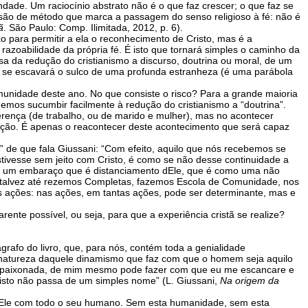
ade. Um raciocínio abstrato não é o que faz crescer; o que faz se
são de método que marca a passagem do senso religioso à fé: não é
ã
. São Paulo: Comp. Ilimitada, 2012, p. 6).
o para permitir a ela o reconhecimento de Cristo, mas é a
razoabilidade da própria fé. É isto que tornará simples o caminho da
a da redução do cristianismo a discurso, doutrina ou moral, de um
, se escavará o sulco de uma profunda estranheza (é uma parábola
unidade deste ano. No que consiste o risco? Para a grande maioria
emos sucumbir facilmente à redução do cristianismo a “doutrina”.
ferença (de trabalho, ou de marido e mulher), mas no acontecer
ação. É apenas o reacontecer deste acontecimento que será capaz
 de que fala Giussani: “Com efeito, aquilo que nós recebemos se
estivesse sem jeito com Cristo, é como se não desse continuidade a
ste um embaraço que é distanciamento dEle, que é como uma não
, talvez até rezemos Completas, fazemos Escola de Comunidade, nos
s ações: nas ações, em tantas ações, pode ser determinante, mas e
nte possível, ou seja, para que a experiência cristã se realize?
grafo do livro, que, para nós, contém toda a genialidade
a natureza daquele dinamismo que faz com que o homem seja aquilo
e apaixonada, de mim mesmo pode fazer com que eu me escancare e
risto não passa de um simples nome” (L. Giussani,
Na origem da
e dEle com todo o seu humano. Sem esta humanidade, sem esta