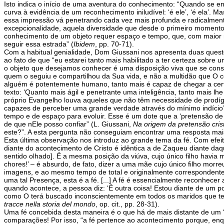
Isto indica o início de uma aventura do conhecimento: “Quando se 
curva à evidência de um reconhecimento iniludível: ‘é ele’, ‘é ela’.
essa impressão vá penetrando cada vez mais profunda e radicalmente 
excepcionalidade, aquela diversidade que desde o primeiro momento
conhecimento de um objeto requer espaço e tempo, que, com maior r
seguir essa estrada” (
Ibidem
, pp. 70-71).
Com a habitual genialidade, Dom Giussani nos apresenta duas questõe
ao fato de que “eu estarei tanto mais habilitado a ter certeza sobre
o objeto que desejamos conhecer é uma disposição viva que se cons
quem o seguiu e compartilhou da Sua vida, e não a multidão que O c
alguém é potentemente humano, tanto mais é capaz de chegar a certe
texto: ‘Quanto mais ágil e penetrante uma inteligência, tanto mais l
próprio Evangelho louva aqueles que não têm necessidade de prodígi
capazes de perceber uma grande verdade através do mínimo indício’.
tempo e de espaço para evoluir. Esse é um dote que a ‘pretensão de 
de que nEle posso confiar” (L. Giussani,
Na origem da pretensão cris
este?”. A esta pergunta não conseguiam encontrar uma resposta ma
Esta última observação nos introduz ao grande tema da fé. Com efeit
diante do acontecimento de Cristo é idêntica a de Zaqueu diante daq
sentido olhado]. É a mesma posição da viúva, cujo único filho havia 
chores!’ – é absurdo, de fato, dizer a uma mãe cujo único filho morr
imagens, e ao mesmo tempo de total e originalmente correspondente à
uma tal Presença, esta é a fé. [...] A fé é essencialmente reconhe
quando acontece, a pessoa diz: ‘É outra coisa! Estou diante de um p
como O terá buscado inconscientemente em todos os maridos que teve
tracce nella storia del mondo
, op. cit., pp. 28-31).
Uma fé concebida desta maneira é o que há de mais distante de um “
comparações! Por isso, “a fé pertence ao acontecimento porque, en