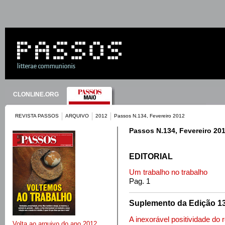
CLONLINE.ORG
REVISTA PASSOS
ARQUIVO
2012
Passos N.134, Fevereiro 2012
Passos N.134, Fevereiro 20
EDITORIAL
Um trabalho no trabalho
Pag. 1
Suplemento da Edição 134
A inexorável positividade do r
Volta ao arquivo do ano 2012