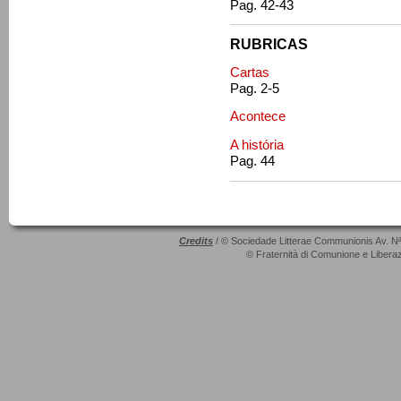
Pag. 42-43
RUBRICAS
Cartas
Pag. 2-5
Acontece
A história
Pag. 44
Credits
/ © Sociedade Litterae Communionis Av. N
© Fraternità di Comunione e Liberaz