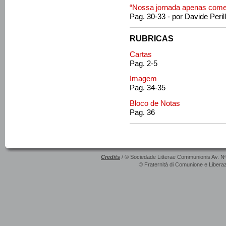
“Nossa jornada apenas com
Pag. 30-33 - por Davide Peril
RUBRICAS
Cartas
Pag. 2-5
Imagem
Pag. 34-35
Bloco de Notas
Pag. 36
Credits
/ © Sociedade Litterae Communionis Av. N
© Fraternità di Comunione e Liberaz