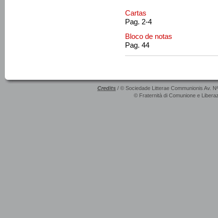
Cartas
Pag. 2-4
Bloco de notas
Pag. 44
Credits
/ © Sociedade Litterae Communionis Av. N
© Fraternità di Comunione e Liberaz