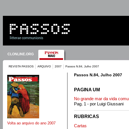
CLONLINE.ORG
REVISTA PASSOS
ARQUIVO
2007
Passos N.84, Julho 2007
Passos N.84, Julho 2007
PAGINA UM
No grande mar da vida comu
Pag. 1 - por Luigi Giussani
RUBRICAS
Volta ao arquivo do ano 2007
Cartas