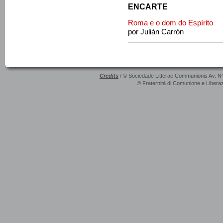
ENCARTE
Roma e o dom do Espírito
por Julián Carrón
Credits
/ © Sociedade Litterae Communionis Av. N
© Fraternità di Comunione e Liberaz