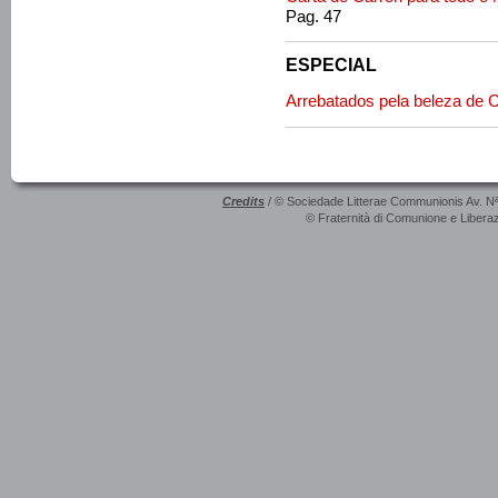
Pag. 47
ESPECIAL
Arrebatados pela beleza de C
Credits
/ © Sociedade Litterae Communionis Av. N
© Fraternità di Comunione e Liberaz