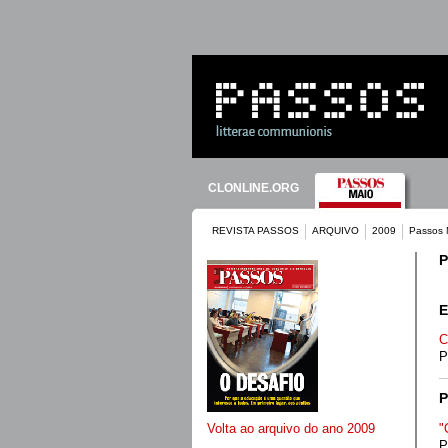
CLONLINE.ORG
REVISTA PASSOS
ARQUIVO
2009
Passos 
P
E
C
P
P
"
Volta ao arquivo do ano 2009
P