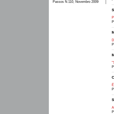
Passos N.110, Novembro 2009
S
P
P
M
D
P
M
"
P
C
É
P
S
A
P