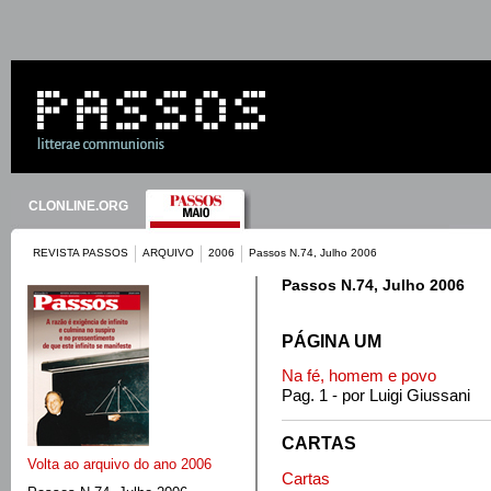
CLONLINE.ORG
REVISTA PASSOS
ARQUIVO
2006
Passos N.74, Julho 2006
Passos N.74, Julho 2006
PÁGINA UM
Na fé, homem e povo
Pag. 1 - por Luigi Giussani
CARTAS
Volta ao arquivo do ano 2006
Cartas