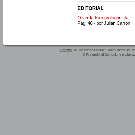
EDITORIAL
O verdadeiro protagonista
Pag. 48 - por Julián Carrón
Credits
/ © Sociedade Litterae Communionis Av. N
© Fraternità di Comunione e Liberaz