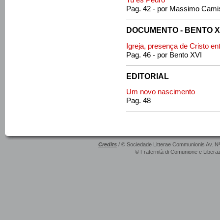
Tu és Pedro
Pag. 42 - por Massimo Cam
DOCUMENTO - BENTO X
Igreja, presença de Cristo e
Pag. 46 - por Bento XVI
EDITORIAL
Um novo nascimento
Pag. 48
Credits
/ © Sociedade Litterae Communionis Av. N
© Fraternità di Comunione e Liberaz