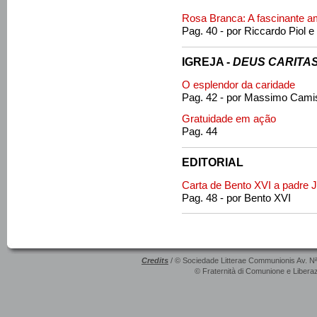
Rosa Branca: A fascinante am
Pag. 40 - por Riccardo Piol e
IGREJA -
DEUS CARITAS
O esplendor da caridade
Pag. 42 - por Massimo Cam
Gratuidade em ação
Pag. 44
EDITORIAL
Carta de Bento XVI a padre J
Pag. 48 - por Bento XVI
Credits
/ © Sociedade Litterae Communionis Av. N
© Fraternità di Comunione e Liberaz