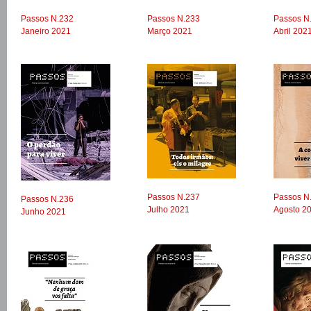
Passos N.232
Passos N.233
Passos N
Janeiro 2021
Março 2021
Abril 202
Passos N.237
Passos N
Passos N.236
Julho 2021
Agosto 2
Junho 2021