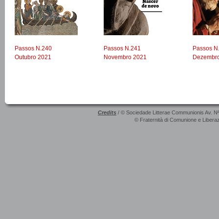
Passos N.240
Passos N.241
Passos N
Outubro 2021
Novembro 2021
Dezembr
Credits
/ © Sociedade Litterae Communionis Av. N
© Fraternità di Comunione e Liberaz