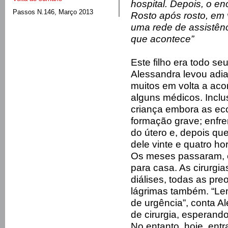
hospital. Depois, o en
Passos N.146, Março 2013
Rosto após rosto, em
uma rede de assistênc
que acontece”
Este filho era todo se
Alessandra levou adia
muitos em volta a aco
alguns médicos. Inclus
criança embora as ec
formação grave; enfre
do útero e, depois qu
dele vinte e quatro ho
Os meses passaram, e 
para casa. As cirurgia
diálises, todas as p
lágrimas também. “Lem
de urgência”, conta Ale
de cirurgia, esperando
No entanto, hoje, ent