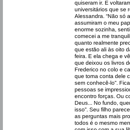
quiseram ir. E voltar
universitários que se
Alessandra. “Não só a
assumiram o meu pape
enorme sozinha, senti
comecei a me tranquili
quanto realmente prec
que estão ali às oito
feira. E ela chega e v
que deixou os livros 
Frederico no colo e ca
que toma conta dele c
sem conhecê-lo”. Fic
pessoas se impressi
encontro forças. Ou c
Deus... No fundo, que
isso”. Seu filho parec
as perguntas mais pro
todos é o mesmo meni
com isso com a sua li