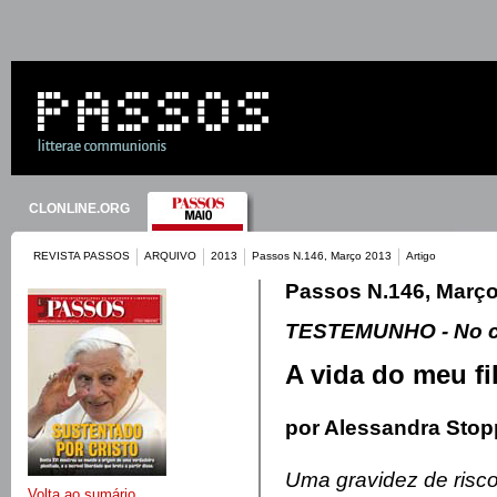
CLONLINE.ORG
REVISTA PASSOS
ARQUIVO
2013
Passos N.146, Março 2013
Artigo
Passos N.146, Març
TESTEMUNHO - No c
A vida do meu fi
por Alessandra Stop
Uma gravidez de risc
Volta ao sumário