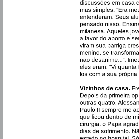
discussões em casa co
mas simples: “Era meu
entenderam. Seus alun
pensado nisso. Ensina
milanesa. Aqueles jov
a favor do aborto e s
viram sua barriga cr
menino, se transforma
não desanime...”. Ime
eles eram: “Vi quanta
los com a sua própria 
Vizinhos de casa.
Fre
Depois da primeira op
outras quatro. Alessa
Paulo II sempre me a
que ficou dentro de 
cirurgia, o Papa agr
dias de sofrimento. Nã
estado no hospital. Só