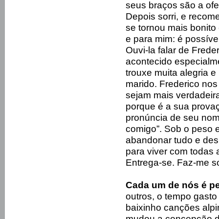
seus braços são a ofe
Depois sorri, e recom
se tornou mais bonito
e para mim: é possível
Ouvi-la falar de Fred
acontecido especialmen
trouxe muita alegria 
marido. Frederico nos
sejam mais verdadeir
porque é a sua provaç
pronúncia de seu nom
comigo”. Sob o peso e
abandonar tudo e desis
para viver com todas a
Entrega-se. Faz-me sor
Cada um de nós é per
outros, o tempo gasto
baixinho canções alpi
mudou a concepção d