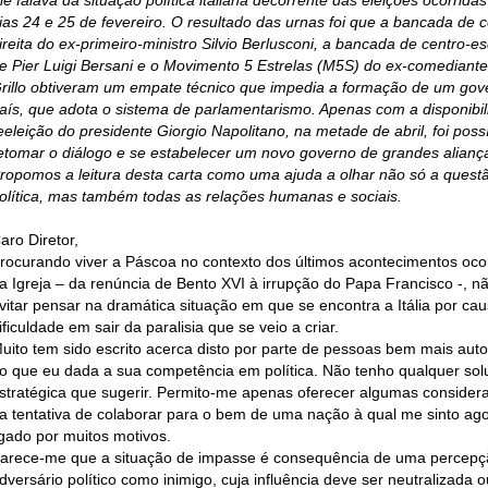
le falava da situação política italiana decorrente das eleições ocorrida
ias 24 e 25 de fevereiro. O resultado das urnas foi que a bancada de c
ireita do ex-primeiro-ministro Silvio Berlusconi, a bancada de centro-e
e Pier Luigi Bersani e o Movimento 5 Estrelas (M5S) do ex-comediant
rillo obtiveram um empate técnico que impedia a formação de um gov
aís, que adota o sistema de parlamentarismo. Apenas com a disponibil
eeleição do presidente Giorgio Napolitano, na metade de abril, foi poss
etomar o diálogo e se estabelecer um novo governo de grandes alianç
ropomos a leitura desta carta como uma ajuda a olhar não só a quest
olítica, mas também todas as relações humanas e sociais.
aro Diretor,
rocurando viver a Páscoa no contexto dos últimos acontecimentos oco
a Igreja – da renúncia de Bento XVI à irrupção do Papa Francisco -, n
vitar pensar na dramática situação em que se encontra a Itália por ca
ificuldade em sair da paralisia que se veio a criar.
uito tem sido escrito acerca disto por parte de pessoas bem mais aut
o que eu dada a sua competência em política. Não tenho qualquer so
stratégica que sugerir. Permito-me apenas oferecer algumas consider
a tentativa de colaborar para o bem de uma nação à qual me sinto ag
igado por muitos motivos.
arece-me que a situação de impasse é consequência de uma percepç
dversário político como inimigo, cuja influência deve ser neutralizada o