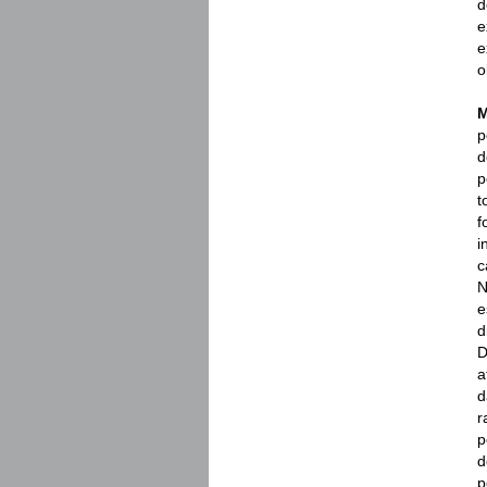
d
e
e
o
M
p
d
p
t
f
i
c
N
e
d
D
a
d
r
p
d
p