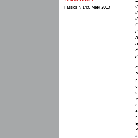
E
d
Passos N.148, Maio 2013
d
d
G
p
r
r
P
p
C
P
n
e
d
M
d
e
n
l
P
a