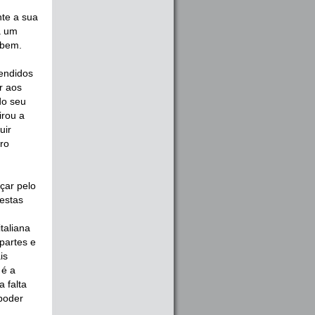
nte a sua
a um
 bem.
eendidos
r aos
do seu
irou a
uir
ro
çar pelo
destas
taliana
partes e
is
 é a
a falta
 poder