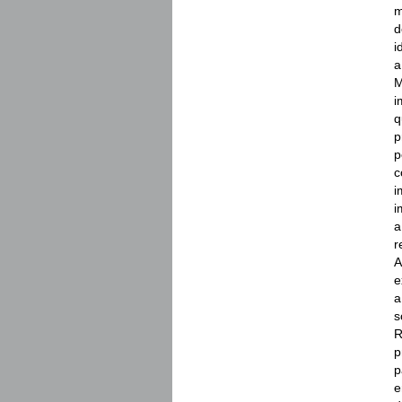
m
d
i
a
M
i
q
p
p
c
i
i
a
r
A
e
a
s
R
p
p
e