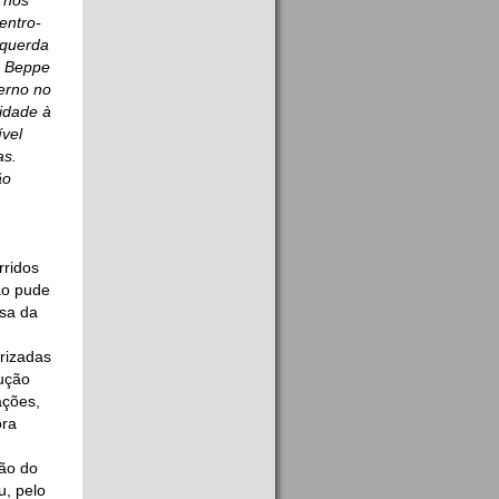
s nos
entro-
squerda
e Beppe
erno no
idade à
ível
as.
ão
rridos
ão pude
usa da
orizadas
lução
ações,
ora
ão do
u, pelo