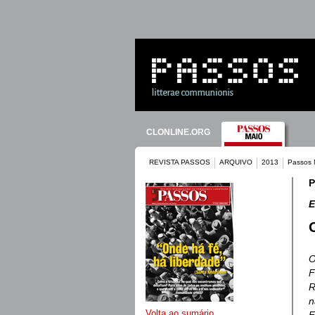
CLONLINE.ORG
REVISTA PASSOS
ARQUIVO
2013
Passos 
P
E
O
F
R
n
Volta ao sumário