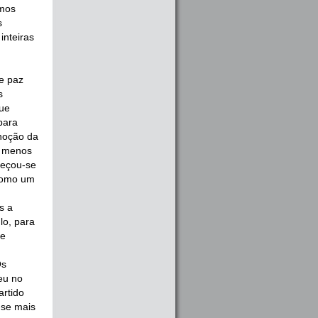
emos
s
inteiras
de paz
s
que
para
noção da
, menos
meçou-se
 como um
s a
lo, para
 e
Os
eu no
artido
-se mais