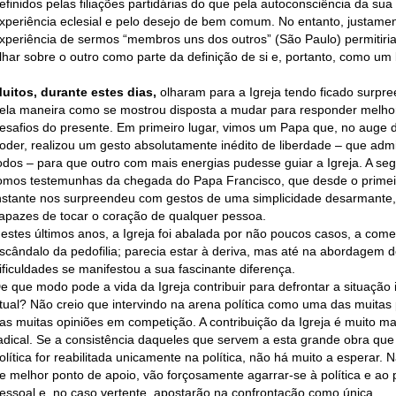
efinidos pelas filiações partidárias do que pela autoconsciência da sua
xperiência eclesial e pelo desejo de bem comum. No entanto, justame
xperiência de sermos “membros uns dos outros” (São Paulo) permitiri
lhar sobre o outro como parte da definição de si e, portanto, como um
uitos, durante estes dias,
olharam para a Igreja tendo ficado surpr
ela maneira como se mostrou disposta a mudar para responder melho
esafios do presente. Em primeiro lugar, vimos um Papa que, no auge 
oder, realizou um gesto absolutamente inédito de liberdade – que adm
odos – para que outro com mais energias pudesse guiar a Igreja. A seg
omos testemunhas da chegada do Papa Francisco, que desde o primei
nstante nos surpreendeu com gestos de uma simplicidade desarmante,
apazes de tocar o coração de qualquer pessoa.
estes últimos anos, a Igreja foi abalada por não poucos casos, a come
scândalo da pedofilia; parecia estar à deriva, mas até na abordagem 
ificuldades se manifestou a sua fascinante diferença.
e que modo pode a vida da Igreja contribuir para defrontar a situação i
tual? Não creio que intervindo na arena política como uma das muitas 
as muitas opiniões em competição. A contribuição da Igreja é muito ma
adical. Se a consistência daqueles que servem a esta grande obra que
olítica for reabilitada unicamente na política, não há muito a esperar. N
e melhor ponto de apoio, vão forçosamente agarrar-se à política e ao
essoal e, no caso vertente, apostarão na confrontação como única