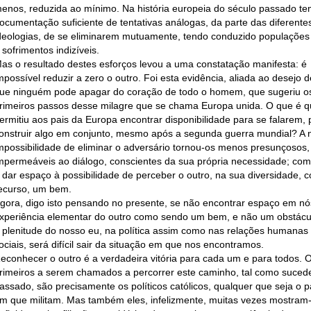
enos, reduzida ao mínimo. Na história europeia do século passado t
ocumentação suficiente de tentativas análogas, da parte das diferente
deologias, de se eliminarem mutuamente, tendo conduzido populações 
 sofrimentos indizíveis.
as o resultado destes esforços levou a uma constatação manifesta: é
mpossível reduzir a zero o outro. Foi esta evidência, aliada ao desejo 
ue ninguém pode apagar do coração de todo o homem, que sugeriu o
rimeiros passos desse milagre que se chama Europa unida. O que é 
ermitiu aos pais da Europa encontrar disponibilidade para se falarem, 
onstruir algo em conjunto, mesmo após a segunda guerra mundial? A 
mpossibilidade de eliminar o adversário tornou-os menos presunçosos
mpermeáveis ao diálogo, conscientes da sua própria necessidade; co
 dar espaço à possibilidade de perceber o outro, na sua diversidade,
ecurso, um bem.
gora, digo isto pensando no presente, se não encontrar espaço em nó
xperiência elementar do outro como sendo um bem, e não um obstácu
 plenitude do nosso eu, na política assim como nas relações humanas
ociais, será difícil sair da situação em que nos encontramos.
econhecer o outro é a verdadeira vitória para cada um e para todos. 
rimeiros a serem chamados a percorrer este caminho, tal como suced
assado, são precisamente os políticos católicos, qualquer que seja o p
m que militam. Mas também eles, infelizmente, muitas vezes mostram