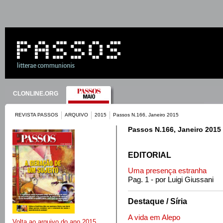
CLONLINE.ORG
REVISTA PASSOS
ARQUIVO
2015
Passos N.166, Janeiro 2015
Passos N.166, Janeiro 2015
EDITORIAL
Uma presença estranha
Pag. 1 - por Luigi Giussani
Destaque / Síria
A vida em Alepo
Volta ao arquivo do ano 2015