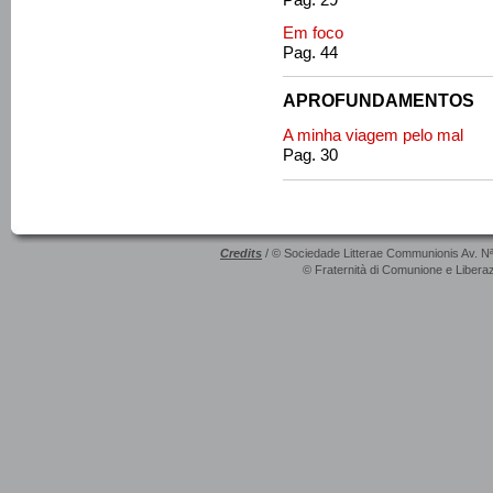
Em foco
Pag. 44
APROFUNDAMENTOS
A minha viagem pelo mal
Pag. 30
Credits
/ © Sociedade Litterae Communionis Av. N
© Fraternità di Comunione e Liberaz