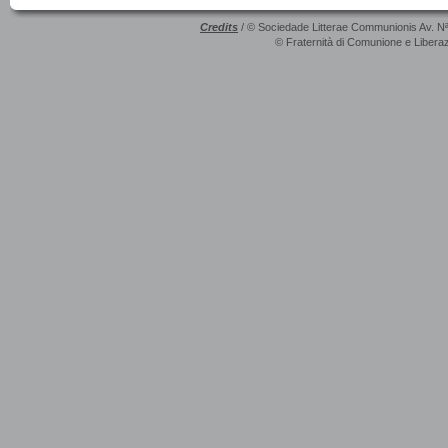
Credits
/ © Sociedade Litterae Communionis Av. N
© Fraternità di Comunione e Liberaz