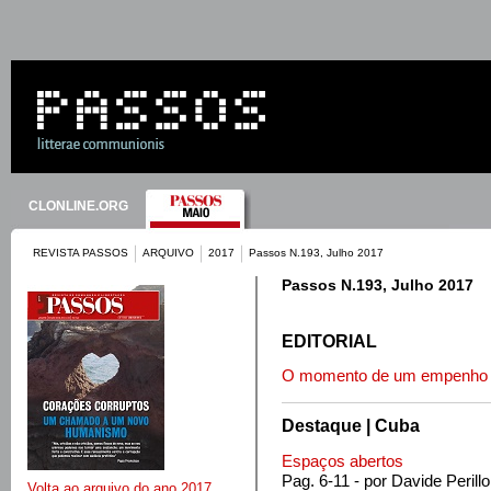
CLONLINE.ORG
REVISTA PASSOS
ARQUIVO
2017
Passos N.193, Julho 2017
Passos N.193, Julho 2017
EDITORIAL
O momento de um empenh
Destaque | Cuba
Espaços abertos
Pag. 6-11 - por Davide Perillo
Volta ao arquivo do ano 2017