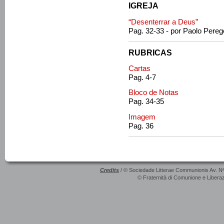
IGREJA
“Desenterrar a Deus”
Pag. 32-33 - por Paolo Pereg
RUBRICAS
Cartas
Pag. 4-7
Bloco de Notas
Pag. 34-35
Imagem
Pag. 36
Credits
/ © Sociedade Litterae Communionis Av. N
© Fraternità di Comunione e Liberaz