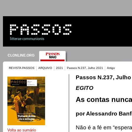
CLONLINE.ORG
REVISTA PASSOS
ARQUIVO
2021
Passos N.237, Julho 2021
Artigo
Passos N.237, Julho
EGITO
As contas nunc
por Alessandro Banf
Não é a fé em “esperan
Volta ao sumário