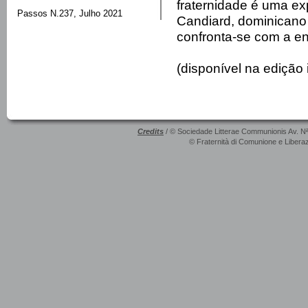
fraternidade é uma exp
Passos N.237, Julho 2021
Candiard, dominicano
confronta-se com a en
(disponível na edição 
Credits
/ © Sociedade Litterae Communionis Av. N
© Fraternità di Comunione e Liberaz