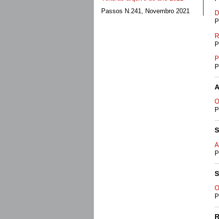
Passos N.241, Novembro 2021
D
P
R
P
P
P
A
O
P
A
P
O
P