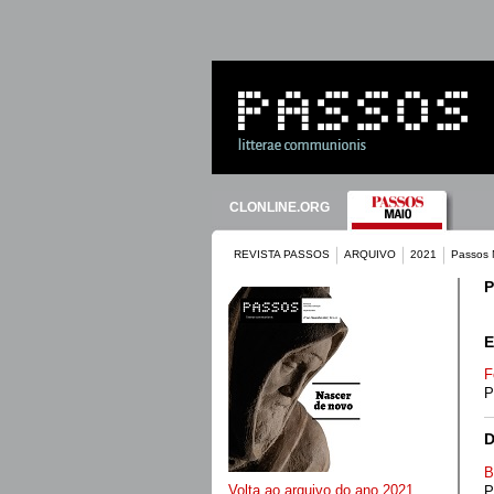
CLONLINE.ORG
REVISTA PASSOS
ARQUIVO
2021
Passos 
P
E
F
P
B
Volta ao arquivo do ano 2021
P