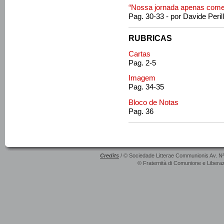
“Nossa jornada apenas com
Pag. 30-33 - por Davide Peril
RUBRICAS
Cartas
Pag. 2-5
Imagem
Pag. 34-35
Bloco de Notas
Pag. 36
Credits
/ © Sociedade Litterae Communionis Av. N
© Fraternità di Comunione e Liberaz