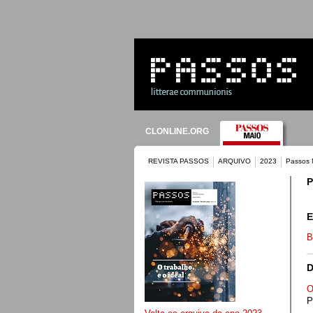
CLONLINE.ORG
REVISTA PASSOS
ARQUIVO
2023
Passos 
P
E
B
O
P