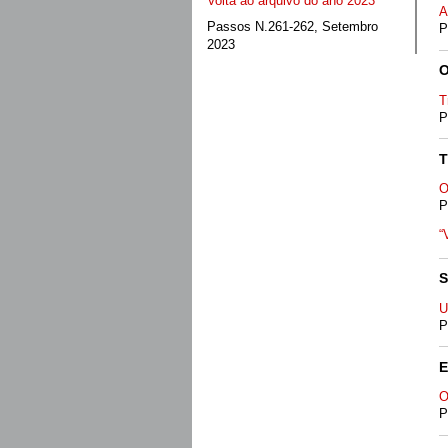
Volta ao arquivo do ano 2023
A
Passos N.261-262, Setembro
P
2023
O
T
P
O
P
“
U
P
O
P