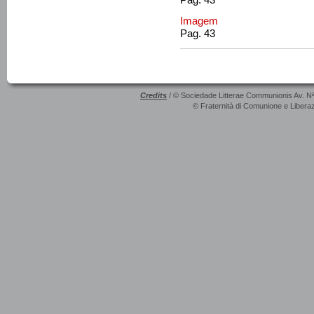
Imagem
Pag. 43
Credits
/ © Sociedade Litterae Communionis Av. N
© Fraternità di Comunione e Liberaz