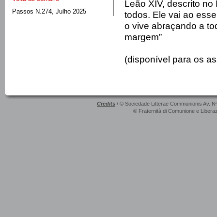
Leão XIV, descrito no
Passos N.274, Julho 2025
todos. Ele vai ao esse
o vive abraçando a to
margem”
(disponível para os a
Credits
/ © Sociedade Litterae Communionis Av. N
© Fraternità di Comunione e Liberaz