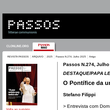
CLONLINE.ORG
REVISTA PASSOS
ARQUIVO
2025
Passos N.274, Julho 2025
Artigo
Passos N.274, Julho
DESTAQUE/PAPA L
O Pontífice da 
Stefano Filippi
> Entrevista com Dom
Volta ao sumário