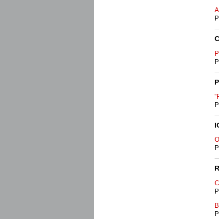
A
P
P
P
“
P
I
O
P
C
P
B
P