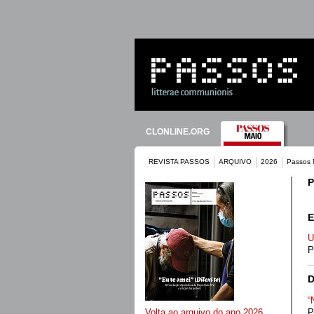
CLONLINE.ORG
REVISTA PASSOS
ARQUIVO
2026
Passos 
P
E
U
P
“
P
Volta ao arquivo do ano 2026