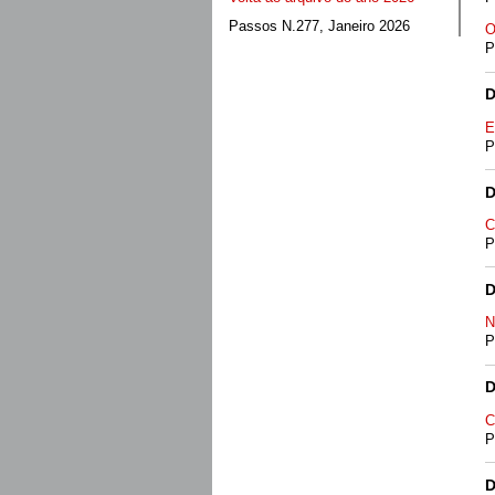
Passos N.277, Janeiro 2026
O
P
E
P
D
C
P
D
N
P
D
C
P
D