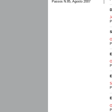
Passos N.85, Agosto 2007
D
J
P
S
O
P
E
O
P
E
S
P
E
O
P