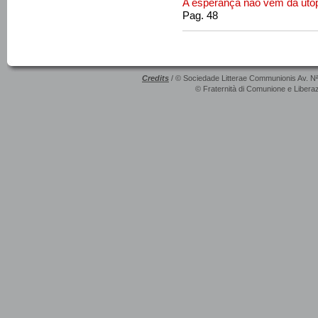
A esperança não vem da uto
Pag. 48
Credits
/ © Sociedade Litterae Communionis Av. N
© Fraternità di Comunione e Liberaz