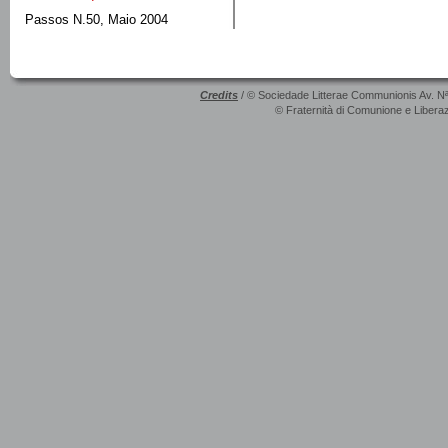
Passos N.50, Maio 2004
Credits
/ © Sociedade Litterae Communionis Av. N
© Fraternità di Comunione e Liberaz