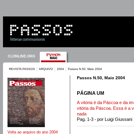
CLONLINE.ORG
REVISTA PASSOS
ARQUIVO
2004
Passos N.50, Maio 2004
Passos N.50, Maio 2004
PÁGINA UM
A vitória é da Páscoa e da im
vitória da Páscoa. Essa é a vi
nada
Pag. 1-3 - por Luigi Giussani
Volta ao arquivo do ano 2004