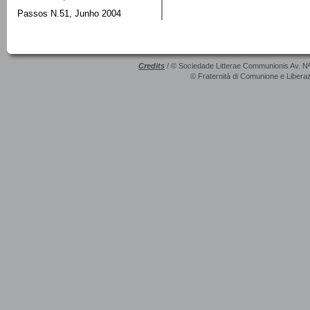
Passos N.51, Junho 2004
Credits
/ © Sociedade Litterae Communionis Av. N
© Fraternità di Comunione e Liberaz