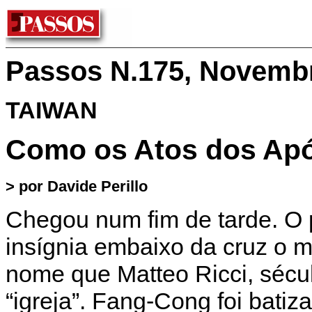
Passos N.175, Novemb
TAIWAN
Como os Atos dos Apó
> por Davide Perillo
Chegou num fim de tarde. O 
insígnia embaixo da cruz o m
nome que Matteo Ricci, sécul
“igreja”. Fang-Cong foi bati