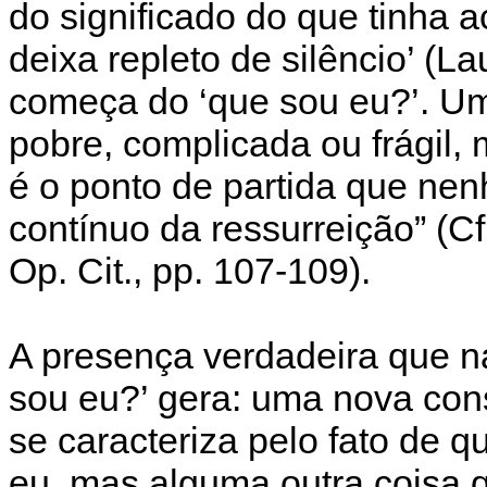
do significado do que tinha 
deixa repleto de silêncio’ (La
começa do ‘que sou eu?’. U
pobre, complicada ou frágil,
é o ponto de partida que nenh
contínuo da ressurreição” (Cf
Op. Cit., pp. 107-109).
A presença verdadeira que n
sou eu?’ gera: uma nova cons
se caracteriza pelo fato de 
eu, mas alguma outra coisa 