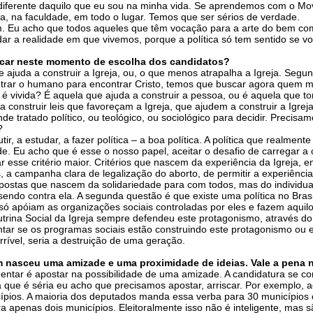
ser diferente daquilo que eu sou na minha vida. Se aprendemos com o 
ília, na faculdade, em todo o lugar. Temos que ser sérios de verdade.
um. Eu acho que todos aqueles que têm vocação para a arte do bem com
r a realidade em que vivemos, porque a política só tem sentido se voc
locar neste momento de escolha dos candidatos?
 ajuda a construir a Igreja, ou, o que menos atrapalha a Igreja. Segun
ar o humano para encontrar Cristo, temos que buscar agora quem mai
e é vivida? É aquela que ajuda a construir a pessoa, ou é aquela que
 construir leis que favoreçam a Igreja, que ajudem a construir a Igrej
e tratado político, ou teológico, ou sociológico para decidir. Precis
?
 estudar, a fazer política – a boa política. A política que realmente mu
ade. Eu acho que é esse o nosso papel, aceitar o desafio de carregar a 
car esse critério maior. Critérios que nascem da experiência da Igrej
 a campanha clara de legalização do aborto, de permitir a experiência 
opostas que nascem da solidariedade para com todos, mas do individu
 sendo contra ela. A segunda questão é que existe uma política no Br
r, só apóiam as organizações sociais controladas por eles e fazem aqu
utrina Social da Igreja sempre defendeu este protagonismo, através do
tar se os programas sociais estão construindo este protagonismo ou
errível, seria a destruição de uma geração.
nasceu uma amizade e uma proximidade de ideias. Vale a pena n
entar é apostar na possibilidade de uma amizade. A candidatura se c
a que é séria eu acho que precisamos apostar, arriscar. Por exemplo, 
pios. A maioria dos deputados manda essa verba para 30 municípios ou
apenas dois municípios. Eleitoralmente isso não é inteligente, mas 