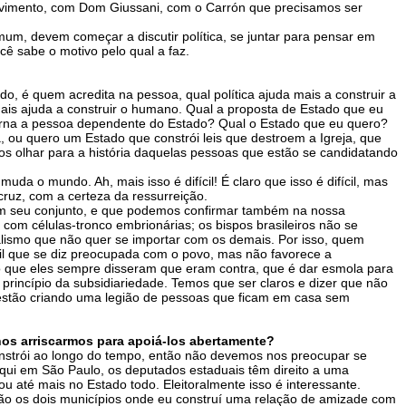
Movimento, com Dom Giussani, com o Carrón que precisamos ser
um, devem começar a discutir política, se juntar para pensar em
ê sabe o motivo pelo qual a faz.
do, é quem acredita na pessoa, qual política ajuda mais a construir a
s ajuda a construir o humano. Qual a proposta de Estado que eu
 torna a pessoa dependente do Estado? Qual o Estado que eu quero?
a, ou quero um Estado que constrói leis que destroem a Igreja, que
amos olhar para a história daquelas pessoas que estão se candidatando
da o mundo. Ah, mais isso é difícil! É claro que isso é difícil, mas
cruz, com a certeza da ressurreição.
a, em seu conjunto, e que podemos confirmar também na nossa
com células-tronco embrionárias; os bispos brasileiros não se
alismo que não quer se importar com os demais. Por isso, quem
asil que se diz preocupada com o povo, mas não favorece a
ilo que eles sempre disseram que eram contra, que é dar esmola para
 princípio da subsidiariedade. Temos que ser claros e dizer que não
 estão criando uma legião de pessoas que ficam em casa sem
os arriscarmos para apoiá-los abertamente?
onstrói ao longo do tempo, então não devemos nos preocupar se
aqui em São Paulo, os deputados estaduais têm direito a uma
 até mais no Estado todo. Eleitoralmente isso é interessante.
são os dois municípios onde eu construí uma relação de amizade com