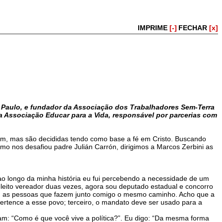
IMPRIME
[-]
FECHAR
[x]
 Paulo, e fundador da Associação dos Trabalhadores Sem-Terra
 da Associação Educar para a Vida, responsável por parcerias com
em, mas são decididas tendo como base a fé em Cristo. Buscando
o nos desafiou padre Julián Carrón, dirigimos a Marcos Zerbini as
as ao longo da minha história eu fui percebendo a necessidade de um
leito vereador duas vezes, agora sou deputado estadual e concorro
vo, as pessoas que fazem junto comigo o mesmo caminho. Acho que a
 pertence a esse povo; terceiro, o mandato deve ser usado para a
am: “Como é que você vive a política?”. Eu digo: “Da mesma forma