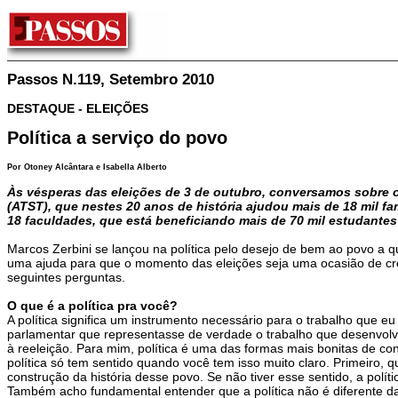
Passos N.119, Setembro 2010
DESTAQUE - ELEIÇÕES
Política a serviço do povo
Por Otoney Alcântara e Isabella Alberto
Às vésperas das eleições de 3 de outubro, conversamos sobre 
(ATST), que nestes 20 anos de história ajudou mais de 18 mil fa
18 faculdades, que está beneficiando mais de 70 mil estudantes
Marcos Zerbini se lançou na política pelo desejo de bem ao povo a
uma ajuda para que o momento das eleições seja uma ocasião de cres
seguintes perguntas.
O que é a política pra você?
A política significa um instrumento necessário para o trabalho que e
parlamentar que representasse de verdade o trabalho que desenvolve
à reeleição. Para mim, política é uma das formas mais bonitas de 
política só tem sentido quando você tem isso muito claro. Primeiro, 
construção da história desse povo. Se não tiver esse sentido, a polít
Também acho fundamental entender que a política não é diferente da