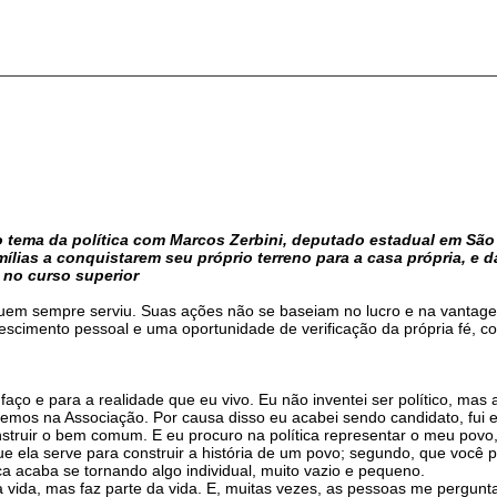
o tema da política com Marcos Zerbini, deputado estadual em São
mílias a conquistarem seu próprio terreno para a casa própria, e
 no curso superior
 quem sempre serviu. Suas ações não se baseiam no lucro e na vantag
cimento pessoal e uma oportunidade de verificação da própria fé, com
u faço e para a realidade que eu vivo. Eu não inventei ser político, m
mos na Associação. Por causa disso eu acabei sendo candidato, fui e
construir o bem comum. E eu procuro na política representar o meu po
que ela serve para construir a história de um povo; segundo, que você
ica acaba se tornando algo individual, muito vazio e pequeno.
 vida, mas faz parte da vida. E, muitas vezes, as pessoas me pergunt