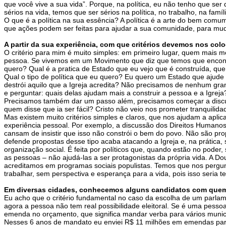
que você vive a sua vida”. Porque, na política, eu não tenho que 
sérios na vida, temos que ser sérios na política, no trabalho, na fam
O que é a política na sua essência? A política é a arte do bem com
que ações podem ser feitas para ajudar a sua comunidade, para muda
A partir da sua experiência, com que critérios devemos nos co
O critério para mim é muito simples: em primeiro lugar, quem mais me
pessoa. Se vivemos em um Movimento que diz que temos que encontr
quero? Qual é a pratica de Estado que eu vejo que é construída, qu
Qual o tipo de política que eu quero? Eu quero um Estado que ajude a
destrói aquilo que a Igreja acredita? Não precisamos de nenhum grand
e perguntar: quais delas ajudam mais a construir a pessoa e a Igreja
Precisamos também dar um passo além, precisamos começar a discutir, a
quem disse que ia ser fácil? Cristo não veio nos prometer tranquilid
Mas existem muito critérios simples e claros, que nos ajudam a apli
experiência pessoal. Por exemplo, a discussão dos Direitos Humanos,
cansam de insistir que isso não constrói o bem do povo. Não são pr
defende propostas desse tipo acaba atacando a Igreja e, na prática,
organização social. É feita por políticos que, quando estão no pode
as pessoas – não ajudá-las a ser protagonistas da própria vida. A Do
acreditamos em programas sociais populistas. Temos que nos pergun
trabalhar, sem perspectiva e esperança para a vida, pois isso seria t
Em diversas cidades, conhecemos alguns candidatos com quem 
Eu acho que o critério fundamental no caso da escolha de um parlam
agora a pessoa não tem real possibilidade eleitoral. Se é uma pesso
emenda no orçamento, que significa mandar verba para vários municí
Nesses 6 anos de mandato eu enviei R$ 11 milhões em emendas para 