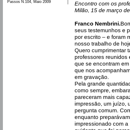
Passos N.104, Maio 2009
Encontro com os prof
Milão, 15 de março d
Franco Nembrini.
Bom
seus testemunhos e p
por escrito – e foram 
nosso trabalho de hoj
Quero cumprimentar t
professores reunidos 
que se encontram em 
que nos acompanham 
em gravação.
Pela grande quantidade
como sempre, embara
pareceram mais capaze
impressão, um juízo,
pergunta comum. Como 
enquanto preparávamos
impressionado com a r