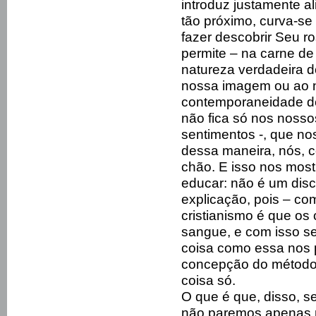
introduz justamente al
tão próximo, curva-se
fazer descobrir Seu r
permite – na carne de
natureza verdadeira d
nossa imagem ou ao 
contemporaneidade de 
não fica só nos noss
sentimentos -, que no
dessa maneira, nós, 
chão. E isso nos most
educar: não é um disc
explicação, pois – co
cristianismo é que os
sangue, e com isso s
coisa como essa nos
concepção do método.
coisa só.
O que é que, disso, s
não paremos apenas n