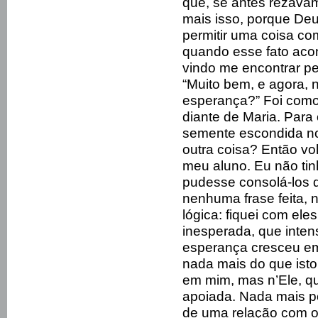
que, se antes rezavam
mais isso, porque Deu
permitir uma coisa co
quando esse fato acon
vindo me encontrar p
“Muito bem, e agora, 
esperança?” Foi como 
diante de Maria. Para
semente escondida no
outra coisa? Então vo
meu aluno. Eu não tin
pudesse consolá-los 
nenhuma frase feita,
lógica: fiquei com el
inesperada, que inte
esperança cresceu em
nada mais do que isto,
em mim, mas n’Ele, q
apoiada. Nada mais po
de uma relação com o