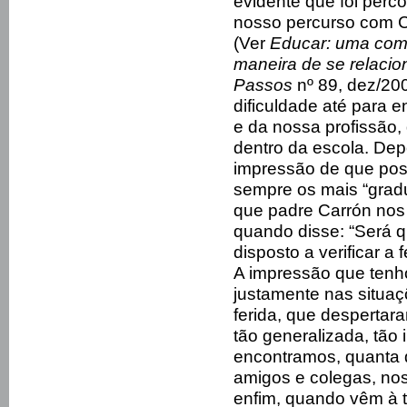
evidente que foi per
nosso percurso com C
(Ver
Educar: uma comu
maneira de se relacio
Passos
nº 89, dez/20
dificuldade até para 
e da nossa profissão,
dentro da escola. Dep
impressão de que pos
sempre os mais “gradu
que padre Carrón nos 
quando disse: “Será 
disposto a verificar a 
A impressão que tenh
justamente nas situa
ferida, que despertar
tão generalizada, tão
encontramos, quanta 
amigos e colegas, no
enfim, quando vêm à 