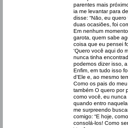
parentes mais próxim
ia me levantar para de
disse: “Não, eu quero
duas ocasiões, foi co
Em nenhum momento e
garota, quem sabe ago
coisa que eu pensei f
‘Quero você aqui do m
nunca tinha encontra
podemos dizer isso, a
Enfim, em tudo isso 
d’Ele e, ao mesmo tem
Como os pais do meu 
também O quero por p
como você, eu nunca t
quando entro naquela
me surpreendo busca
comigo: “E hoje, como
consolá-los! Como ser