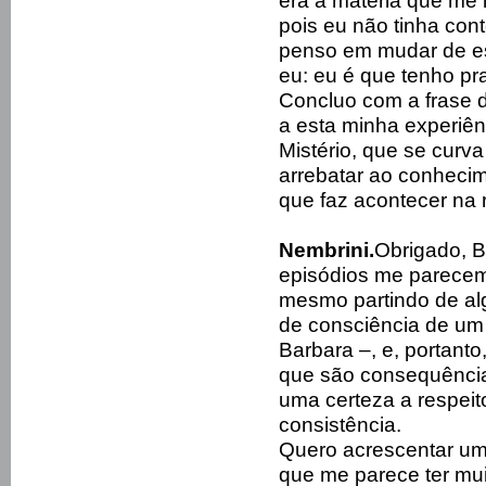
era a matéria que me 
pois eu não tinha cont
penso em mudar de es
eu: eu é que tenho pra
Concluo com a frase 
a esta minha experiên
Mistério, que se curva
arrebatar ao conhecim
que faz acontecer na 
Nembrini.
Obrigado, B
episódios me parecem
mesmo partindo de al
de consciência de um
Barbara –, e, portant
que são consequência
uma certeza a respeito
consistência.
Quero acrescentar um
que me parece ter mui