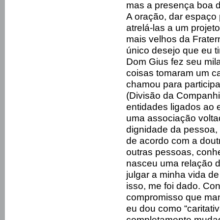
mas a presença boa de
A oração, dar espaço
atrelá-las a um proje
mais velhos da Fratern
único desejo que eu t
Dom Gius fez seu mila
coisas tomaram um c
chamou para particip
(Divisão da Companhi
entidades ligados ao
uma associação volta
dignidade da pessoa, 
de acordo com a doutri
outras pessoas, conh
nasceu uma relação d
julgar a minha vida de
isso, me foi dado. Con
compromisso que mant
eu dou como “caritati
completamente mudada