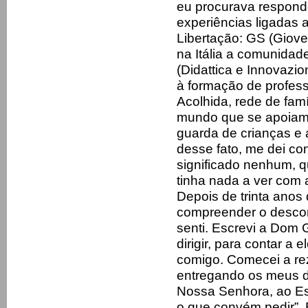
eu procurava responder
experiências ligadas
Libertação: GS (Giov
na Itália a comunidad
(Didattica e Innovazi
à formação de profess
Acolhida, rede de fam
mundo que se apoiam
guarda de crianças e 
desse fato, me dei co
significado nenhum, q
tinha nada a ver com 
Depois de trinta anos
compreender o desconf
senti. Escrevi a Dom 
dirigir, para contar a
comigo. Comecei a rez
entregando os meus di
Nossa Senhora, ao Esp
o que convém pedir”.