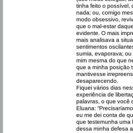
tinha feito o possível
nada; ou, comigo mes
modo obsessivo, revi
que o mal-estar daque
evidente. O mais impr
mais analisava a situ
sentimentos oscilant
sumia, evaporava; ou 
mim mesma do que nela
que a minha posição t
mantivesse irrepreensí
desaparecendo.
Fiquei vários dias ness
experiência de liberta
palavras, o que você 
Eluana: “Precisaríamo
eu me dei conta de q
que testemunha uma h
dessa minha defesa a 