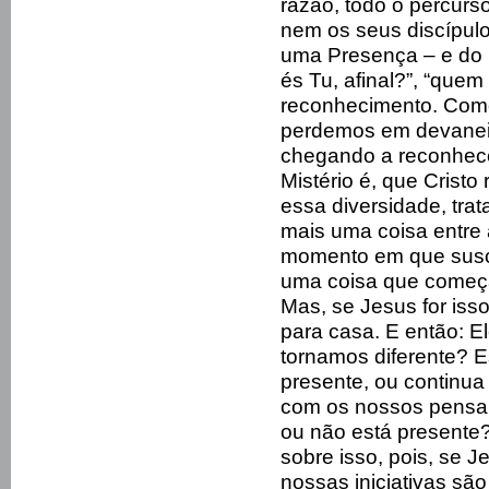
razão, todo o percurs
nem os seus discípulo
uma Presença – e do 
és Tu, afinal?”, “quem
reconhecimento. Como
perdemos em devaneio
chegando a reconhece
Mistério é, que Crist
essa diversidade, tr
mais uma coisa entre 
momento em que susci
uma coisa que começa
Mas, se Jesus for iss
para casa. E então: E
tornamos diferente? E
presente, ou continua
com os nossos pensam
ou não está present
sobre isso, pois, se J
nossas iniciativas são