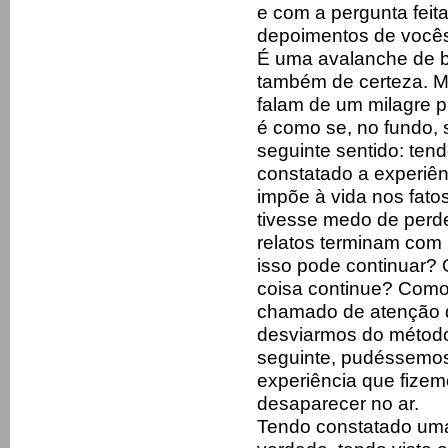
e com a pergunta feit
depoimentos de vocês
É uma avalanche de be
também de certeza. Mu
falam de um milagre p
é como se, no fundo,
seguinte sentido: ten
constatado a experiê
impõe à vida nos fato
tivesse medo de perde
relatos terminam co
isso pode continuar?
coisa continue? Como 
chamado de atenção q
desviarmos do métod
seguinte, pudéssemos 
experiência que fize
desaparecer no ar.
Tendo constatado uma