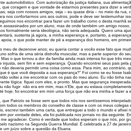
automobilístico. Com autorização da justiça italiana, sua alimentaç
s, que coragem e que vontade de estarmos presentes para dizer a ver
gas; seja com nossos amigos, seja – eu quase diria – no meio da rua,
ara nos confortarmos uns aos outros, pode e deve ser testemunhar is
seguimos nos encontrar para fazer um trabalho como o desta manhã se
ram assassinados por um aluno, mas de onde também um amigo nosso,
s formalmente seria ideológica, não seria adequada. Quero uma ajuda
stentará, sustenta já agora, a minha esperança e, portanto, a espera
apoia, o que pode manter de pé a esperança dos homens, em primei
 meu de dezenove anos; eu queria contar a vocês esse fato que mud
no sofria de uma séria distrofia muscular, mas a parte superior do s
 o que tornou a dor da família ainda mais intensa foi que três meses
nte injusta, sem fim e sem esperança. Quando encontrei seus pais pela
 e não deveria permitir uma coisa como essa. Para mim, ao contrário, q
ue é que você deposita a sua esperança?” Foi como se eu fosse Isabe
tão voltei a me encontrar com os pais do meu aluno. Eu não tinha na
nte lógica: fiquei com eles, e pronto. Mas que segurança inesperad
tiu não fugir: não era em mim, mas n’Ele, que eu estava completament
é hoje; foi encontrar em mim uma força que não era minha e fazer a ex
.
 que Patrizio se fosse sem que todos nós nos sentíssemos interpelado
om todos os membros do conselho de classe e com os meus colegas e 
is, escrevi também uma carta, que entreguei a todo o mundo e afixei 
mbém por vontade deles, ela foi publicada nos jornais no dia seguinte. 
m me agradecer. Como é verdade que todos esperam o que nós, por gr
os pelo nazismo na Segunda Guerra Mundial. É celebrada a 27 de janeir
e um juízo sobre a questão da Eluana.