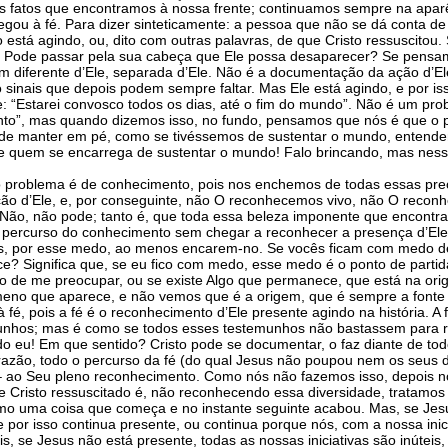
os fatos que encontramos à nossa frente; continuamos sempre na apar
ou à fé. Para dizer sinteticamente: a pessoa que não se dá conta de 
io está agindo, ou, dito com outras palavras, de que Cristo ressuscito
do? Pode passar pela sua cabeça que Ele possa desaparecer? Se pensa
 diferente d’Ele, separada d’Ele. Não é a documentação da ação d’El
o sinais que depois podem sempre faltar. Mas Ele está agindo, e por i
se: “Estarei convosco todos os dias, até o fim do mundo”. Não é um pr
nto”, mas quando dizemos isso, no fundo, pensamos que nós é que o pr
s de manter em pé, como se tivéssemos de sustentar o mundo, entend
 quem se encarrega de sustentar o mundo! Falo brincando, mas nessa 
problema é de conhecimento, pois nos enchemos de todas essas preo
 d’Ele, e, por conseguinte, não O reconhecemos vivo, não O reconhe
 Não, não pode; tanto é, que toda essa beleza imponente que encontr
percurso do conhecimento sem chegar a reconhecer a presença d’Ele,
, por esse medo, ao menos encarem-no. Se vocês ficam com medo de p
ece? Significa que, se eu fico com medo, esse medo é o ponto de part
de me preocupar, ou se existe Algo que permanece, que está na orig
eno que aparece, e não vemos que é a origem, que é sempre a fonte
 pois a fé é o reconhecimento d’Ele presente agindo na história. A fé
unhos; mas é como se todos esses testemunhos não bastassem para re
 do eu! Em que sentido? Cristo pode se documentar, o faz diante de t
da razão, todo o percurso da fé (do qual Jesus não poupou nem os seus
” – ao Seu pleno reconhecimento. Como nós não fazemos isso, depois
ue Cristo ressuscitado é, não reconhecendo essa diversidade, tratamo
o uma coisa que começa e no instante seguinte acabou. Mas, se Jesus 
e por isso continua presente, ou continua porque nós, com a nossa in
 se Jesus não está presente, todas as nossas iniciativas são inúteis,