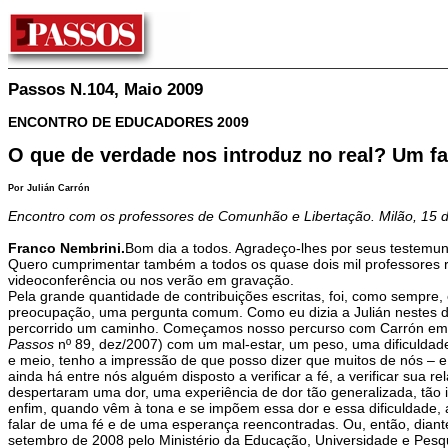
Passos N.104, Maio 2009
ENCONTRO DE EDUCADORES 2009
O que de verdade nos introduz no real? Um fa
Por Julián Carrón
Encontro com os professores de Comunhão e Libertação. Milão, 15 
Franco Nembrini.
Bom dia a todos. Agradeço-lhes por seus testemunh
Quero cumprimentar também a todos os quase dois mil professores 
videoconferência ou nos verão em gravação.
Pela grande quantidade de contribuições escritas, foi, como sempre
preocupação, uma pergunta comum. Como eu dizia a Julián nestes dia
percorrido um caminho. Começamos nosso percurso com Carrón em 
Passos
nº 89, dez/2007) com um mal-estar, um peso, uma dificuldade
e meio, tenho a impressão de que posso dizer que muitos de nós – e
ainda há entre nós alguém disposto a verificar a fé, a verificar sua
despertaram uma dor, uma experiência de dor tão generalizada, tã
enfim, quando vêm à tona e se impõem essa dor e essa dificuldade
falar de uma fé e de uma esperança reencontradas. Ou, então, dian
setembro de 2008 pelo Ministério da Educação, Universidade e Pesquis