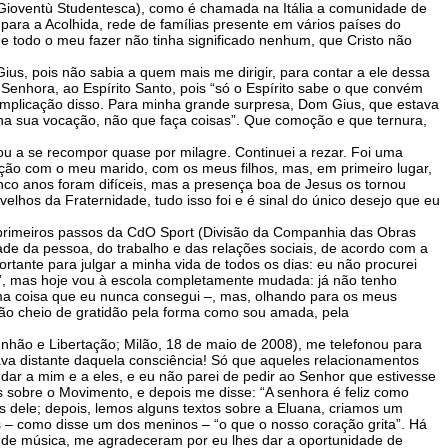
(Gioventù Studentesca), como é chamada na Itália a comunidade de
para a Acolhida, rede de famílias presente em vários países do
e todo o meu fazer não tinha significado nenhum, que Cristo não
ius, pois não sabia a quem mais me dirigir, para contar a ele dessa
enhora, ao Espírito Santo, pois “só o Espírito sabe o que convém
 implicação disso. Para minha grande surpresa, Dom Gius, que estava
a sua vocação, não que faça coisas”. Que comoção e que ternura,
 a se recompor quase por milagre. Continuei a rezar. Foi uma
ação com o meu marido, com os meus filhos, mas, em primeiro lugar,
o anos foram difíceis, mas a presença boa de Jesus os tornou
lhos da Fraternidade, tudo isso foi e é sinal do único desejo que eu
primeiros passos da CdO Sport (Divisão da Companhia das Obras
de da pessoa, do trabalho e das relações sociais, de acordo com a
tante para julgar a minha vida de todos os dias: eu não procurei
va”, mas hoje vou à escola completamente mudada: já não tenho
uma coisa que eu nunca consegui –, mas, olhando para os meus
ção cheio de gratidão pela forma como sou amada, pela
unhão e Libertação; Milão, 18 de maio de 2008), me telefonou para
va distante daquela consciência! Só que aqueles relacionamentos
udar a mim e a eles, e eu não parei de pedir ao Senhor que estivesse
 sobre o Movimento, e depois me disse: “A senhora é feliz como
 dele; depois, lemos alguns textos sobre a Eluana, criamos um
 – como disse um dos meninos – “o que o nosso coração grita”. Há
m de música, me agradeceram por eu lhes dar a oportunidade de