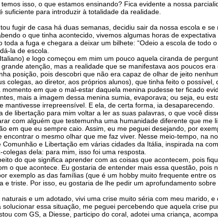
 temos isso, o que estamos ensinando? Fica evidente a nossa parciali
uficiente para introduzir à totalidade da realidade.
u fugir de casa há duas semanas, decidiu sair da nossa escola e se m
abendo o que tinha acontecido, vivemos algumas horas de expectativa e
o toda a fuga e chegara a deixar um bilhete: “Odeio a escola de todo
dá-la de escola.
 Italiano) e logo começou em mim um pouco aquela ciranda de pergun
 grande atenção, mas a realidade que se manifestava aos poucos era
nha posição, pois descobri que não era capaz de olhar de jeito nenhum
s colegas, ao diretor, aos próprios alunos), que tinha feito o possív
a momento em que o mal-estar daquela menina pudesse ter ficado evid
ilantes, mais a imagem dessa menina sumia, evaporava; ou seja, eu e
e mantivesse irrepreensível. E ela, de certa forma, ia desaparecendo.
ncia de libertação para mim voltar a ler as suas palavras, o que você 
arar com alguém que testemunha uma humanidade diferente que me libe
ção em que eu sempre caio. Assim, eu me peguei desejando, por exem
sse encontrar o mesmo olhar que me faz viver. Nesse meio-tempo, na no
 de Comunhão e Libertação em várias cidades da Itália, inspirada na 
x-colegas dela: para mim, isso foi uma resposta.
peito do que significa aprender com as coisas que acontecem, pois fi
om o que acontece. Eu gostaria de entender mais essa questão, pois n
, por exemplo as das famílias (que é um hobby muito frequente entre os
a e triste. Por isso, eu gostaria de lhe pedir um aprofundamento sobre
s naturais e um adotado, vivi uma crise muito séria com meu marido,
a solucionar essa situação, me peguei percebendo que aquela crise p
a, estou com GS, a Diesse, participo do coral, adotei uma criança, aco