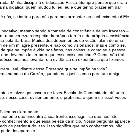
rada. Minha disciplina é Educação Física. Sempre pensei que era a
ia na didática; quem mudou fui eu: eu é que tenho prazer em dar
é nós, se inclina para nós para nos arrebatar ao conhecimento d’Ele
go negativo, mesmo sendo a tomada de consciência de um fracasso –
uma certeza a respeito da própria tarefa e da própria consistência.
ita pela Barbara. Muitos dos depoimentos de vocês falam de uma
m de um milagre presente, e não como visionários; mas é como se,
ade que se impõe à vida nos fatos, nas coisas, é como se a pessoa
 que devemos fazer para que essa coisa continue? Como não traí-
déssemos nos levantar e a evidência da experiência que fizemos
reta, leal, diante dessa Presença que se impõe na vida?
vras na boca do Carrón, quando nos justificamos para um amigo...
untos e talvez gostassem de fazer Escola de Comunidade: dê uma
de: nesse caso, evidentemente, o problema é quem diz isso! Vocês
. Falemos claramente.
ponente que encontra à sua frente, isso significa que nós não
 conhecimento a que essa beleza dá início. Nossa pergunta aparece
do de perder tudo isso. Isso significa que não conhecemos, não
o pode desaparecer.