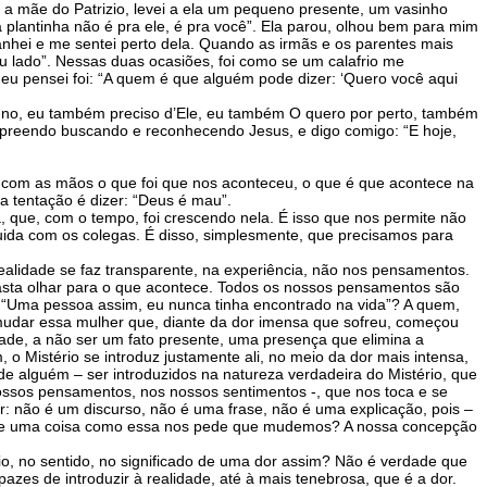
r a mãe do Patrizio, levei a ela um pequeno presente, um vasinho
 a plantinha não é pra ele, é pra você”. Ela parou, olhou bem para mim
nhei e me sentei perto dela. Quando as irmãs e os parentes mais
u lado”. Nessas duas ocasiões, foi como se um calafrio me
u pensei foi: “A quem é que alguém pode dizer: ‘Quero você aqui
uno, eu também preciso d’Ele, eu também O quero por perto, também
rpreendo buscando e reconhecendo Jesus, e digo comigo: “E hoje,
tocar com as mãos o que foi que nos aconteceu, o que é que acontece na
a tentação é dizer: “Deus é mau”.
 que, com o tempo, foi crescendo nela. É isso que nos permite não
guida com os colegas. É disso, simplesmente, que precisamos para
realidade se faz transparente, na experiência, não nos pensamentos.
ta olhar para o que acontece. Todos os nossos pensamentos são
 “Uma pessoa assim, eu nunca tinha encontrado na vida”? A quem,
 mudar essa mulher que, diante da dor imensa que sofreu, começou
ade, a não ser um fato presente, uma presença que elimina a
 Mistério se introduz justamente ali, no meio da dor mais intensa,
de alguém – ser introduzidos na natureza verdadeira do Mistério, que
ssos pensamentos, nos nossos sentimentos -, que nos toca e se
: não é um discurso, não é uma frase, não é uma explicação, pois –
é que uma coisa como essa nos pede que mudemos? A nossa concepção
o, no sentido, no significado de uma dor assim? Não é verdade que
es de introduzir à realidade, até à mais tenebrosa, que é a dor.