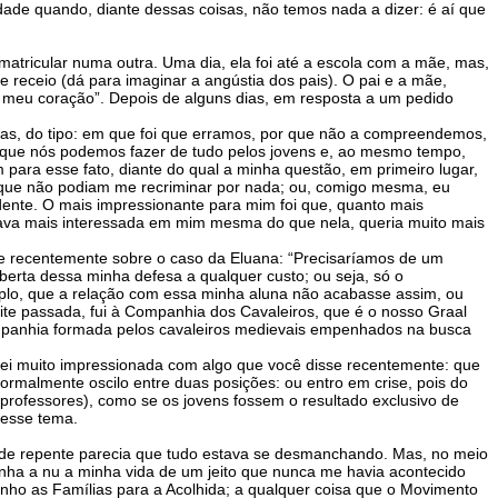
dade quando, diante dessas coisas, não temos nada a dizer: é aí que
atricular numa outra. Uma dia, ela foi até a escola com a mãe, mas,
 receio (dá para imaginar a angústia dos pais). O pai e a mãe,
 o meu coração”. Depois de alguns dias, em resposta a um pedido
tas, do tipo: em que foi que erramos, por que não a compreendemos,
 que nós podemos fazer de tudo pelos jovens e, ao mesmo tempo,
 para esse fato, diante do qual a minha questão, em primeiro lugar,
el, que não podiam me recriminar por nada; ou, comigo mesma, eu
ente. O mais impressionante para mim foi que, quanto mais
stava mais interessada em mim mesma do que nela, queria muito mais
disse recentemente sobre o caso da Eluana: “Precisaríamos de um
rta dessa minha defesa a qualquer custo; ou seja, só o
plo, que a relação com essa minha aluna não acabasse assim, ou
ite passada, fui à Companhia dos Cavaleiros, que é o nosso Graal
companhia formada pelos cavaleiros medievais empenhados na busca
quei muito impressionada com algo que você disse recentemente: que
ormalmente oscilo entre duas posições: ou entro em crise, pois do
 professores), como se os jovens fossem o resultado exclusivo de
 esse tema.
 e de repente parecia que tudo estava se desmanchando. Mas, no meio
unha a nu a minha vida de um jeito que nunca me havia acontecido
mpanho as Famílias para a Acolhida; a qualquer coisa que o Movimento