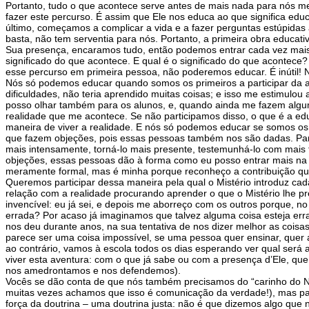
Portanto, tudo o que acontece serve antes de mais nada para nós me
fazer este percurso. É assim que Ele nos educa ao que significa edu
último, começamos a complicar a vida e a fazer perguntas estúpidas
basta, não tem serventia para nós. Portanto, a primeira obra educa
Sua presença, encaramos tudo, então podemos entrar cada vez mais na 
significado do que acontece. E qual é o significado do que acontec
esse percurso em primeira pessoa, não poderemos educar. É inútil! N
Nós só podemos educar quando somos os primeiros a participar da a
dificuldades, não teria aprendido muitas coisas; e isso me estimul
posso olhar também para os alunos, e, quando ainda me fazem alguma
realidade que me acontece. Se não participamos disso, o que é a ed
maneira de viver a realidade. E nós só podemos educar se somos o
que fazem objeções, pois essas pessoas também nos são dadas. Para
mais intensamente, torná-lo mais presente, testemunhá-lo com mais 
objeções, essas pessoas dão à forma como eu posso entrar mais na 
meramente formal, mas é minha porque reconheço a contribuição qu
Queremos participar dessa maneira pela qual o Mistério introduz ca
relação com a realidade procurando aprender o que o Mistério lhe p
invencível: eu já sei, e depois me aborreço com os outros porque,
errada? Por acaso já imaginamos que talvez alguma coisa esteja er
nos deu durante anos, na sua tentativa de nos dizer melhor as coi
parece ser uma coisa impossível, se uma pessoa quer ensinar, quer 
ao contrário, vamos à escola todos os dias esperando ver qual será a
viver esta aventura: com o que já sabe ou com a presença d’Ele, que
nos amedrontamos e nos defendemos).
Vocês se dão conta de que nós também precisamos do “carinho do Na
muitas vezes achamos que isso é comunicação da verdade!), mas para
força da doutrina – uma doutrina justa: não é que dizemos algo que 