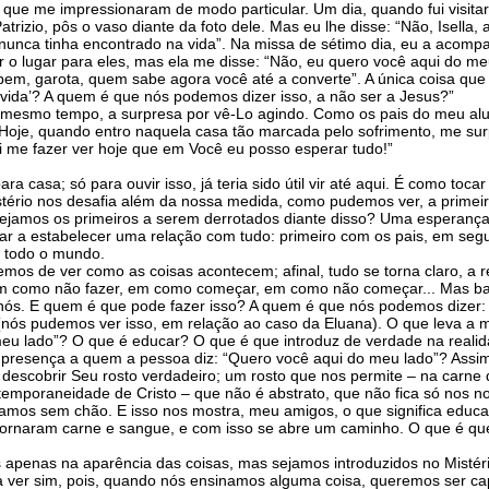
, que me impressionaram de modo particular. Um dia, quando fui visita
rizio, pôs o vaso diante da foto dele. Mas eu lhe disse: “Não, Isella,
unca tinha encontrado na vida”. Na missa de sétimo dia, eu a acompa
 o lugar para eles, mas ela me disse: “Não, eu quero você aqui do me
 garota, quem sabe agora você até a converte”. A única coisa que e
vida’? A quem é que nós podemos dizer isso, a não ser a Jesus?”
ao mesmo tempo, a surpresa por vê-Lo agindo. Como os pais do meu al
. Hoje, quando entro naquela casa tão marcada pelo sofrimento, me su
 me fazer ver hoje que em Você eu posso esperar tudo!”
para casa; só para ouvir isso, já teria sido útil vir até aqui. É como 
tério nos desafia além da nossa medida, como pudemos ver, a primeir
sejamos os primeiros a serem derrotados diante disso? Uma esperança,
eçar a estabelecer uma relação com tudo: primeiro com os pais, em se
e todo o mundo.
emos de ver como as coisas acontecem; afinal, tudo se torna claro, a 
m como não fazer, em como começar, em como não começar... Mas bas
nós. E quem é que pode fazer isso? A quem é que nós podemos dizer:
 (nós pudemos ver isso, em relação ao caso da Eluana). O que leva a
eu lado”? O que é educar? O que é que introduz de verdade na realid
esença a quem a pessoa diz: “Quero você aqui do meu lado”? Assim, o
r descobrir Seu rosto verdadeiro; um rosto que nos permite – na carne 
poraneidade de Cristo – que não é abstrato, que não fica só nos no
amos sem chão. E isso nos mostra, meu amigos, o que significa educar
se tornaram carne e sangue, e com isso se abre um caminho. O que 
apenas na aparência das coisas, mas sejamos introduzidos no Mistéri
ver sim, pois, quando nós ensinamos alguma coisa, queremos ser capaz