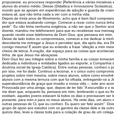
propusesse, eu procurava responder [Referência a várias iniciativ
alunos do ensino médio; Diesse (Didattica e Innovazione Scolastica)
mundo que se apoiam em experiências de adoção e guarda de crianças
estava ali, que não tinha nada a ver com a minha vida.
Depois de trinta anos de Movimento, acho que é bem fácil compreender
dor que estava acabando comigo. Comecei a rezar como nunca tinha f
pedir”. Eu não tinha nenhuma exigência, a não ser que o Senhor aco
doente, mandou me telefonarem para que eu recebesse sua mensagem
quando recebi esse telefonema de Dom Gius, que pensava em mim, 
Deixei de lado todos os compromissos, comecei a me dedicar à minh
descoberta me entregar a Jesus e perceber que, dia após dia, era E
comigo mesma! É assim que eu entendo a frase “afeição a mim mesm
cheios de letícia. A oração, dar espaço para as coisas que aconteci
tinha: de que Jesus me abraçasse.
Dom Gius fez seu milagre sobre a minha família e as coisas tomar
dedicada a indivíduos e entidades ligados ao esporte; a Companhia 
doutrina social da Igreja Católica). Entre outras pessoas, conheci 
por isso, me foi dado. Continuo a lecionar, e o único outro compro
projetos sobre mim mesma, sobre meus alunos, sobre como envolvê-l
alunos com a mesma ternura com que fui olhada, entregando-os a Je
superabundância de graça que invadiu a nossa vida –, este ano acon
Provocada por uma amiga, que, depois de ter lido “A escuridão e o 
me dizer que, enquanto lia, pensava em mim, lembrando o que eu lh
existiam, aqueles jovens estavam lá todos os dias e precisavam ser l
presente, para mim e para os meus alunos. Há vinte dias, um aluno 
outras pessoas de CL que eu conheci. Eu quero ser feliz assim”. Do
grupo de apoio aos estudos com os garotos da classe dele e da out
quinze dias, levei a classe toda para a colação de grau de um cole