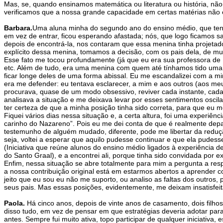
Mas, se, quando ensinamos matemática ou literatura ou história, não
verificamos que a nossa grande capacidade em certas matérias não é s
Barbara.
Uma aluna minha do segundo ano do ensino médio, que tento
em vez de entrar, ficou esperando afastada; nós, que logo ficamos s
depois de encontrá-la, nos contaram que essa menina tinha projetad
explícito dessa menina, tomamos a decisão, com os pais dela, de mu
Esse fato me tocou profundamente (já que eu era sua professora de
etc. Além de tudo, era uma menina com quem até tínhamos tido uma
ficar longe deles de uma forma abissal. Eu me escandalizei com a mi
era me defender: eu tentava esclarecer, a mim e aos outros (aos meu
procurava, quase de um modo obsessivo, reviver cada instante, cad
analisava a situação e me deixava levar por esses sentimentos osc
ter certeza de que a minha posição tinha sido correta, para que eu m
Fiquei vários dias nessa situação e, a certa altura, foi uma experiê
carinho do Nazareno”. Pois eu me dei conta de que é realmente dep
testemunho de alguém mudado, diferente, pode me libertar da redu
seja, voltei a esperar que aquilo pudesse continuar e que ela pude
(Iniciativa que reúne alunos do ensino médio ligados à experiência
do Santo Graal), e a encontrei ali, porque tinha sido convidada por e
Enfim, nessa situação se abre totalmente para mim a pergunta a res
a nossa contribuição original está em estarmos abertos a aprender c
jeito que eu sou eu não me suporto, ou analiso as faltas dos outros
seus pais. Mas essas posições, evidentemente, me deixam insatisfeit
Paola.
Há cinco anos, depois de vinte anos de casamento, dois filho
disso tudo, em vez de pensar em que estratégias deveria adotar par
antes. Sempre fui muito ativa, topo participar de qualquer iniciativ