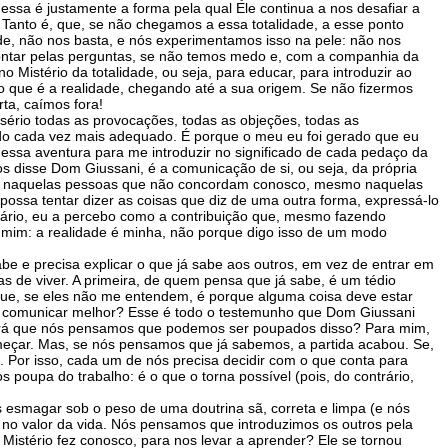
ssa é justamente a forma pela qual Ele continua a nos desafiar a
 Tanto é, que, se não chegamos a essa totalidade, a esse ponto
de, não nos basta, e nós experimentamos isso na pele: não nos
drontar pelas perguntas, se não temos medo e, com a companhia da
Mistério da totalidade, ou seja, para educar, para introduzir ao
o que é a realidade, chegando até a sua origem. Se não fizermos
ta, caímos fora!
ério todas as provocações, todas as objeções, todas as
modo cada vez mais adequado. É porque o meu eu foi gerado que eu
essa aventura para me introduzir no significado de cada pedaço da
 disse Dom Giussani, é a comunicação de si, ou seja, da própria
esmo naquelas pessoas que não concordam conosco, mesmo naquelas
ssa tentar dizer as coisas que diz de uma outra forma, expressá-lo
trário, eu a percebo como a contribuição que, mesmo fazendo
 mim: a realidade é minha, não porque digo isso de um modo
e e precisa explicar o que já sabe aos outros, em vez de entrar em
s de viver. A primeira, de quem pensa que já sabe, é um tédio
que, se eles não me entendem, é porque alguma coisa deve estar
ra comunicar melhor? Esse é todo o testemunho que Dom Giussani
 Será que nós pensamos que podemos ser poupados disso? Para mim,
omeçar. Mas, se nós pensamos que já sabemos, a partida acabou. Se,
a. Por isso, cada um de nós precisa decidir com o que conta para
poupa do trabalho: é o que o torna possível (pois, do contrário,
 esmagar sob o peso de uma doutrina sã, correta e limpa (e nós
 no valor da vida. Nós pensamos que introduzimos os outros pela
 Mistério fez conosco, para nos levar a aprender? Ele se tornou