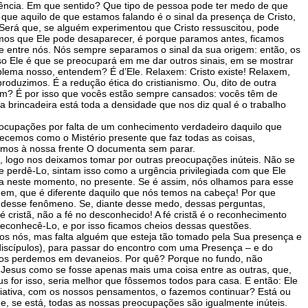
ência. Em que sentido? Que tipo de pessoa pode ter medo de que
que aquilo de que estamos falando é o sinal da presença de Cristo,
u. Será que, se alguém experimentou que Cristo ressuscitou, pode
mos que Ele pode desaparecer, é porque paramos antes, ficamos
e entre nós. Nós sempre separamos o sinal da sua origem: então, os
sso Ele é que se preocupará em me dar outros sinais, em se mostrar
oblema nosso, entendem? É d’Ele. Relaxem: Cristo existe! Relaxem,
oduzimos. É a redução ética do cristianismo. Ou, dito de outra
em? É por isso que vocês estão sempre cansados: vocês têm de
brincadeira está toda a densidade que nos diz qual é o trabalho
cupações por falta de um conhecimento verdadeiro daquilo que
cemos como o Mistério presente que faz todas as coisas,
amos à nossa frente O documenta sem parar.
 logo nos deixamos tomar por outras preocupações inúteis. Não se
erdê-Lo, sintam isso como a urgência privilegiada com que Ele
ida neste momento, no presente. Se é assim, nós olhamos para esse
em, que é diferente daquilo que nós temos na cabeça! Por que
 desse fenômeno. Se, diante desse medo, dessas perguntas,
 cristã, não a fé no desconhecido! A fé cristã é o reconhecimento
conhecê-Lo, e por isso ficamos cheios dessas questões.
odos nós, mas falta alguém que esteja tão tomado pela Sua presença e
 discípulos), para passar do encontro com uma Presença – e do
 nos perdemos em devaneios. Por quê? Porque no fundo, não
s Jesus como se fosse apenas mais uma coisa entre as outras, que,
for isso, seria melhor que fôssemos todos para casa. E então: Ele
iciativa, com os nossos pensamentos, o fazemos continuar? Está ou
 e, se está, todas as nossas preocupações são igualmente inúteis.