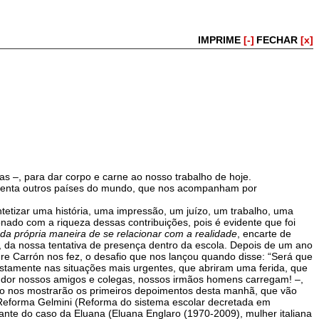
IMPRIME
[-]
FECHAR
[x]
as –, para dar corpo e carne ao nosso trabalho de hoje.
arenta outros países do mundo, que nos acompanham por
tetizar uma história, uma impressão, um juízo, um trabalho, uma
nado com a riqueza dessas contribuições, pois é evidente que foi
da própria maneira de se relacionar com a realidade
, encarte de
, da nossa tentativa de presença dentro da escola. Depois de um ano
re Carrón nos fez, o desafio que nos lançou quando disse: “Será que
 justamente nas situações mais urgentes, que abriram uma ferida, que
 dor nossos amigos e colegas, nossos irmãos homens carregam! –,
mo nos mostrarão os primeiros depoimentos desta manhã, que vão
 Reforma Gelmini (Reforma do sistema escolar decretada em
diante do caso da Eluana (Eluana Englaro (1970-2009), mulher italiana