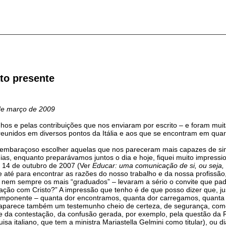
to presente
de março de 2009
os e pelas contribuições que nos enviaram por escrito – e foram muit
reunidos em diversos pontos da Itália e aos que se encontram em qu
, embaraçoso escolher aquelas que nos pareceram mais capazes de sin
s, enquanto preparávamos juntos o dia e hoje, fiquei muito impressio
14 de outubro de 2007 (Ver
Educar: uma comunicação de si, ou seja, 
 até para encontrar as razões do nosso trabalho e da nossa profissão
 nem sempre os mais “graduados” – levaram a sério o convite que pad
 relação com Cristo?” A impressão que tenho é de que posso dizer que,
o imponente – quanta dor encontramos, quanta dor carregamos, quanta
, aparece também um testemunho cheio de certeza, de segurança, co
te da contestação, da confusão gerada, por exemplo, pela questão da
a italiano, que tem a ministra Mariastella Gelmini como titular), ou 