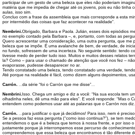
participar de um gesto de uma beleza que eles não poderiam imagina
matéria que me impedia de chegar até os jovens, pois eu não tinha 
aulas, isso sim.
Concluo com a frase da assembleia que mais corresponde a esta minh
por intermédio das coisas que faz acontecer na realidade”.
Nembrini.
Obrigado, Barbara e Paola. Julián, esses dois episódios
no exemplo contado pela Barbara –, e, portanto, com todas as pergu
Quero acrescentar uma consideração, uma outra pergunta, que me pa
beleza que se impõe. É uma avalanche de bem, de verdade, de inicia
no fundo, sofressem de uma incerteza. No seguinte sentido: tendo c
tivesse medo de perder tudo isso. Muitos e muitos desses relatos 
la? Como – para usar o chamado de atenção que você nos fez – não
evaporasse, pudesse desaparecer no ar.
Tendo constatado uma beleza, tendo constatado uma verdade, tendo v
Até porque na realidade é fácil, como dizem alguns depoimentos, us
Carrón.
...da série “foi o Carrón que me disse”...
Nembrini.
Isso. Chega um amigo e diz a você: “Na sua escola tem 
olhadinha neles, dê uma mão para eles”. E você responde: “Mas o C
entendem como podemos usar até as palavras que o Carrón nos diz.
Carrón.
...para justificar o que já decidimos! Para isso, nem é prec
Se a pessoa faz essa pergunta (“como isso continua?”), se tem medo 
entendemos o que é a beleza que temos à nossa frente, e por isso 
justamente porque já interrompemos esse percurso de conhecimento!
compreendemos que essa beleza que encontramos é tão diferente de t