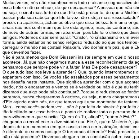
Muitas vezes, nós não reconhecemos todo o alcance cognoscitivo d
essa beleza não continue, de que desapareça? A pessoa que não cheg
ou seja, o sinal mais forte de que Ele está presente, de que o Mistér
passar pela sua cabeça que Ele talvez não esteja mais ressuscita
presos na aparência, achamos óbvio que essa beleza tem uma origem
sinais não nos confirmam que Ele está agindo, mas, ao contrário, sã
de novo de outras formas, em aparecer, pois Ele foi o único que dis
amigos. Podemos dizer sem parar: “Cristo”, “o cristianismo é um eve
forma, ainda estamos no senso religioso reduzido ao que nós temo
carregar o mundo nas costas! Relaxem, vão dormir em paz, que é Ele
que devemos fazer.
Não é para menos que Dom Giussani insiste sempre em que o nosso 
acontece. Já que não chegamos nunca a esse reconhecimento da ação
pensamos que sempre pode vir a faltar. Mas Ele pode desaparecer?
O que tudo isso nos leva a aprender? Que, quando interrompemos o 
espantem com isso. Se vocês são assaltados por esses pensamentos
nos desafia neste instante. Que significa aprender com o que acont
medo, nós o encaramos e vemos se é verdade ou não é que eu tenho 
dizemos que algo pode não continuar? Porque o reduzimos ao fenôm
paramos, nunca chegaremos à certeza, ou seja, nunca chegaremos à fé,
d’Ele agindo entre nós, de que temos aqui uma montanha de testem
Mas – como vocês podem ver – não é por falta de sinais: é por falta
tão facilitado por essa beleza a ponto de realizar todo o percurso 
maravilhamento que suscita: “Quem és Tu, afinal?”, “quem é Este?
chegando a reconhecer a diversidade que Ele é, que o Mistério é, q
depois de um momento em que suscita uma certa atração, decai, com
é diferente ou somos nós que O tornamos diferente? Está presente, 
não está presente? Devemos chegar a uma conclusão sobre isso, pois,