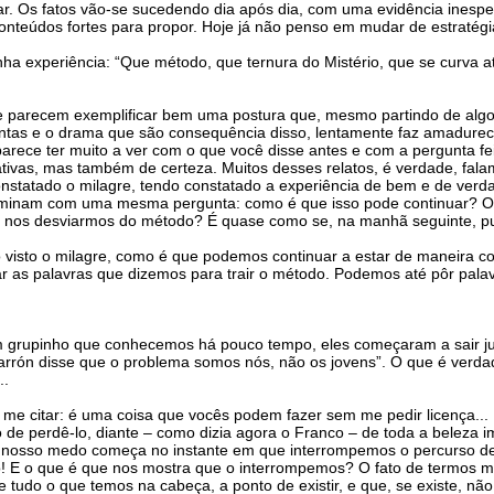
r. Os fatos vão-se sucedendo dia após dia, com uma evidência inespe
conteúdos fortes para propor. Hoje já não penso em mudar de estratég
a experiência: “Que método, que ternura do Mistério, que se curva at
 me parecem exemplificar bem uma postura que, mesmo partindo de al
ntas e o drama que são consequência disso, lentamente faz amadurecer 
rece ter muito a ver com o que você disse antes e com a pergunta fe
tivas, mas também de certeza. Muitos desses relatos, é verdade, fala
onstatado o milagre, tendo constatado a experiência de bem e de verd
terminam com uma mesma pergunta: como é que isso pode continuar? O
 nos desviarmos do método? É quase como se, na manhã seguinte, pu
isto o milagre, como é que podemos continuar a estar de maneira cor
ar as palavras que dizemos para trair o método. Podemos até pôr pala
um grupinho que conhecemos há pouco tempo, eles começaram a sair j
arrón disse que o problema somos nós, não os jovens”. O que é verda
..
iso me citar: é uma coisa que vocês podem fazer sem me pedir licença..
de perdê-lo, diante – como dizia agora o Franco – de toda a beleza im
o nosso medo começa no instante em que interrompemos o percurso de
 E o que é que nos mostra que o interrompemos? O fato de termos me
udo o que temos na cabeça, a ponto de existir, e que, se existe, nã