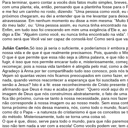
Para terminar, quero contar a vocês dois fatos muito simples, breves
com uma planta; ela, então, pensando que a plantinha fosse para o Pat
e me fez um carinho no rosto, dizendo: “Uma pessoa como você, eu n
próximos chegaram, eu dei a entender que ia me levantar para deixar
atravessasse. Em nenhum momento eu disse a mim mesma: “Muito bem,
do meu lado’, ou: ‘Uma pessoa assim, eu nunca tinha encontrado na 
Enfim, em tudo isso foi crescendo em mim uma exigência d’Ele e, 
digo a Ele: “Alguém como você, eu nunca tinha encontrado na vida”
como será que Você vai ser capaz de consolá-los! Como será que vai
Julián Carrón.
Só isso já seria o suficiente, e poderíamos ir embora 
nossa vida e de que é que realmente precisamos. Pois, quando o Mis
O que é que permite que essa não seja a última palavra, e que não 
fugir, é isso que nos permite encarar tudo e, misteriosamente, com
recomeçar, pois a nossa vida também é atingida pelo mal, como a d
Agradeço à Anna por ter compartilhado tudo isso conosco, pois nós t
Vejam só quantas vezes nós ficamos preocupados em como fazer, e
nada, quando vemos reacontecer a esperança que foi suscitada em 
senão a Jesus? Isto é a fé: esse reconhecimento de Cristo presente
afirmando que Deus é mau e acaba por dizer: “Quero você aqui do m
imagem de Deus que nós construímos abstratamente, o fato de uma pr
fica tão próximo, curva-se tanto à nossa necessidade, para nos faze
não corresponde à nossa imagem ou ao nosso medo. Sem essa contem
torna próximo de nós dessa maneira, nós, como todo o mundo, ficarí
como diz o Papa – a natureza do cristianismo é que os conceitos 
do método. Misteriosamente, tudo se torna uma coisa só.
O que é que, disso, serve para todo o mundo, para que não paremos 
isso não tem nada a ver com a escola! Como vocês podem ver, tem a 