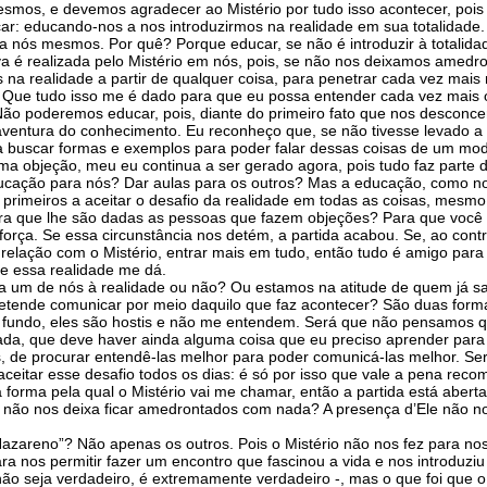
smos, e devemos agradecer ao Mistério por tudo isso acontecer, pois e
car: educando-nos a nos introduzirmos na realidade em sua totalidade.
 a nós mesmos. Por quê? Porque educar, se não é introduzir à totalida
tiva é realizada pelo Mistério em nós, pois, se não nos deixamos ame
realidade a partir de qualquer coisa, para penetrar cada vez mais no 
e? Que tudo isso me é dado para que eu possa entender cada vez mais 
ão poderemos educar, pois, diante do primeiro fato que nos desconcer
ventura do conhecimento. Eu reconheço que, se não tivesse levado a s
ou a buscar formas e exemplos para poder falar dessas coisas de um 
 objeção, meu eu continua a ser gerado agora, pois tudo faz parte d
ucação para nós? Dar aulas para os outros? Mas a educação, como nos
s primeiros a aceitar o desafio da realidade em todas as coisas, m
 que lhe são dadas as pessoas que fazem objeções? Para que você po
força. Se essa circunstância nos detém, a partida acabou. Se, ao con
relação com o Mistério, entrar mais em tudo, então tudo é amigo para
e essa realidade me dá.
da um de nós à realidade ou não? Ou estamos na atitude de quem já sab
retende comunicar por meio daquilo que faz acontecer? São duas forma
 no fundo, eles são hostis e não me entendem. Será que não pensamos 
rada, que deve haver ainda alguma coisa que eu preciso aprender pa
sas, de procurar entendê-las melhor para poder comunicá-las melhor.
aceitar esse desafio todos os dias: é só por isso que vale a pena rec
 forma pela qual o Mistério vai me chamar, então a partida está abert
 não nos deixa ficar amedrontados com nada? A presença d’Ele não nos 
zareno”? Não apenas os outros. Pois o Mistério não nos fez para nos
 nos permitir fazer um encontro que fascinou a vida e nos introduziu
não seja verdadeiro, é extremamente verdadeiro -, mas o que foi que o