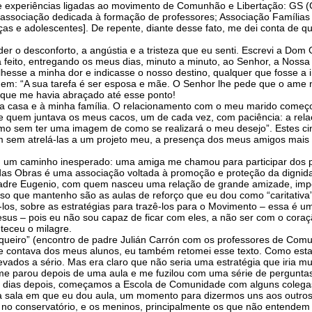
as e experiências ligadas ao movimento de Comunhão e Libertação: GS 
, associação dedicada à formação de professores; Associação Famílias 
 e adolescentes]. De repente, diante desse fato, me dei conta de qu
 o desconforto, a angústia e a tristeza que eu senti. Escrevi a Dom G
eito, entregando os meus dias, minuto a minuto, ao Senhor, a Nossa S
lhesse a minha dor e indicasse o nosso destino, qualquer que fosse a
: “A sua tarefa é ser esposa e mãe. O Senhor lhe pede que o ame n
que me havia abraçado até esse ponto!
a casa e à minha família. O relacionamento com o meu marido começou
le quem juntava os meus cacos, um de cada vez, com paciência: a rel
o sem ter uma imagem de como se realizará o meu desejo”. Estes cinc
am sem atrelá-las a um projeto meu, a presença dos meus amigos mais ve
am um caminho inesperado: uma amiga me chamou para participar dos 
das Obras é uma associação voltada à promoção e proteção da dignida
o padre Eugenio, com quem nasceu uma relação de grande amizade, impor
misso que mantenho são as aulas de reforço que eu dou como “caritati
os, sobre as estratégias para trazê-los para o Movimento – essa é 
sus – pois eu não sou capaz de ficar com eles, a não ser com o cora
teceu o milagre.
isqueiro” (encontro de padre Julián Carrón com os professores de Com
e contava dos meus alunos, eu também retomei esse texto. Como esta
evados a sério. Mas era claro que não seria uma estratégia que iria m
me parou depois de uma aula e me fuzilou com uma série de perguntas
is dias depois, começamos a Escola de Comunidade com alguns colegas
ra sala em que eu dou aula, um momento para dizermos uns aos outros
ga no conservatório, e os meninos, principalmente os que não entende