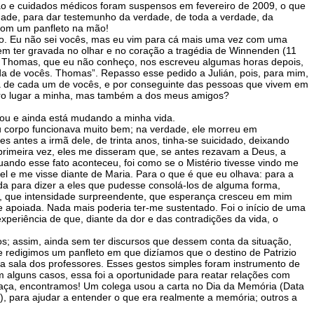
ão e cuidados médicos foram suspensos em fevereiro de 2009, o que
dade, para dar testemunho da verdade, de toda a verdade, da
 com um panfleto na mão!
so. Eu não sei vocês, mas eu vim para cá mais uma vez com uma
m ter gravada no olhar e no coração a tragédia de Winnenden (11
 Thomas, que eu não conheço, nos escreveu algumas horas depois,
 de vocês. Thomas”. Repasso esse pedido a Julián, pois, para mim,
nça de cada um de vocês, e por conseguinte das pessoas que vivem em
ro lugar a minha, mas também a dos meus amigos?
ou e ainda está mudando a minha vida.
eu corpo funcionava muito bem; na verdade, ele morreu em
 antes a irmã dele, de trinta anos, tinha-se suicidado, deixando
 primeira vez, eles me disseram que, se antes rezavam a Deus, a
uando esse fato aconteceu, foi como se o Mistério tivesse vindo me
l e me visse diante de Maria. Para o que é que eu olhava: para a
da para dizer a eles que pudesse consolá-los de alguma forma,
a, que intensidade surpreendente, que esperança cresceu em mim
e apoiada. Nada mais poderia ter-me sustentado. Foi o início de uma
periência de que, diante da dor e das contradições da vida, o
s; assim, ainda sem ter discursos que dessem conta da situação,
redigimos um panfleto em que dizíamos que o destino de Patrizio
na sala dos professores. Esses gestos simples foram instrumento de
Em alguns casos, essa foi a oportunidade para reatar relações com
aça, encontramos! Um colega usou a carta no Dia da Memória (Data
o), para ajudar a entender o que era realmente a memória; outros a