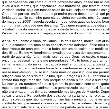
que permaneceu em coma durante dezessete anos, desde um acidente 
levou a sua morte), que espetáculo, que maravilha, que testemunho
verdade inteira, seja em nossas salas de aula, seja com nossos cole
O que me parece, então, é que o primeiro passo desta manhã, até p
ferida aberta. No caminho para cá, eu vinha pensando: nós não con
de março de 2009), aquela escola em que todos aqueles jovens fo
com uma simplicidade que desarma: “Qualquer resposta que déssemo
o trabalho desta manhã tem de partir desta ferida: o que e como su
Winnenden, dos nossos colegas, a esperança do mundo? Em que se 
Anna.
Meu nome é Anna, de Rímini. Há dois meses, morreu um aluno
O que aconteceu foi uma coisa especialmente dolorosa. Esse meu alu
decorrência de uma pneumonia boba, por um descuido dos médicos. Mas
dois filhos. Eu me vi literalmente invadida por essa dor aparenteme
partir de agora não fariam mais isso, porque Deus, se existe, é mau
encontrar pessoalmente e me perguntasse: “Muito bem, e agora, no q
semente escondida no ventre daquela mulher ou para outra coisa? En
nenhum discurso, nenhuma frase feita, nenhuma explicação minimame
nesse meio-tempo! Foi só isto, nada mais do que isto, que me permi
relação com os pais do meu aluno, que – graças a Deus – continua at
cristão não foge, mas fica, fica porque se apoia n’Ele, que o sustenta
Na escola, eu também não quis que aquilo passasse sem ser julgado,
mesmo em meio ao desânimo mais generalizado, eu me mexi: falei c
não era o nada, mas tinha-se cumprido nos braços do Mistério. Depo
coisas grandes. Por vontade dos pais, eu li a carta no enterro e, ta
alguns colegas que não falavam comigo havia muito tempo, e viera
instituída pelo parlamento italiano para recordar os judeus vitimad
usaram em sala de aula, como ponto de partida para uma discussão 