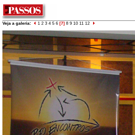
Veja a galeria:
1
2
3
4
5
6
[7]
8
9
10
11
12