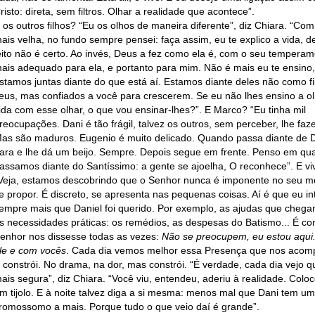
risto: direta, sem filtros. Olhar a realidade que acontece”.
 os outros filhos? “Eu os olhos de maneira diferente”, diz Chiara. “Co
ais velha, no fundo sempre pensei: faça assim, eu te explico a vida, d
eito não é certo. Ao invés, Deus a fez como ela é, com o seu temperam
ais adequado para ela, e portanto para mim. Não é mais eu te ensino
stamos juntas diante do que está aí. Estamos diante deles não como fi
eus, mas confiados a você para crescerem. Se eu não lhes ensino a o
ida com esse olhar, o que vou ensinar-lhes?”. E Marco? “Eu tinha mil
reocupações. Dani é tão frágil, talvez os outros, sem perceber, lhe fa
as são maduros. Eugenio é muito delicado. Quando passa diante de D
ara e lhe dá um beijo. Sempre. Depois segue em frente. Penso em qu
assamos diante do Santíssimo: a gente se ajoelha, O reconhece”. E vi
Veja, estamos descobrindo que o Senhor nunca é imponente no seu 
e propor. É discreto, se apresenta nas pequenas coisas. Aí é que eu in
empre mais que Daniel foi querido. Por exemplo, as ajudas que cheg
s necessidades práticas: os remédios, as despesas do Batismo... É c
enhor nos dissesse todas as vezes:
Não se preocupem, eu estou aqui
le e com vocês
. Cada dia vemos melhor essa Presença que nos acom
 constrói. No drama, na dor, mas constrói. “É verdade, cada dia vejo q
ais segura”, diz Chiara. “Você viu, entendeu, aderiu à realidade. Colo
m tijolo. E à noite talvez diga a si mesma: menos mal que Dani tem um
romossomo a mais. Porque tudo o que veio daí é grande”.