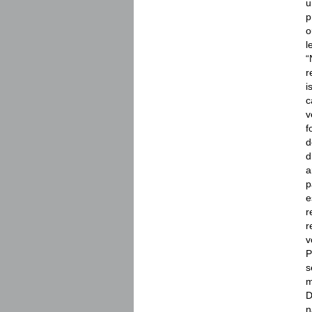
u
p
o
l
“
r
i
c
v
f
d
d
a
p
e
r
r
v
P
s
m
D
n