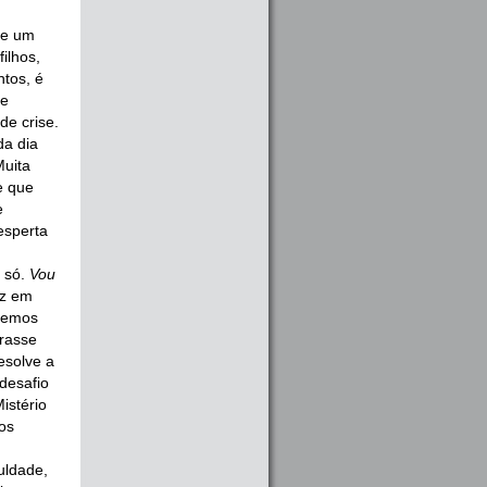
de um
ilhos,
tos, é
 e
de crise.
da dia
Muita
e que
e
esperta
 só.
Vou
ez em
azemos
urasse
esolve a
desafio
istério
os
uldade,