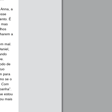
m Anna, a
esse
ento. É
, mas
lhos
lharem a
zem mal.
aniel,
ando
ve.
modo de
tuo
am para
omo se o
. Com
panha”.
ue estou
cou mais