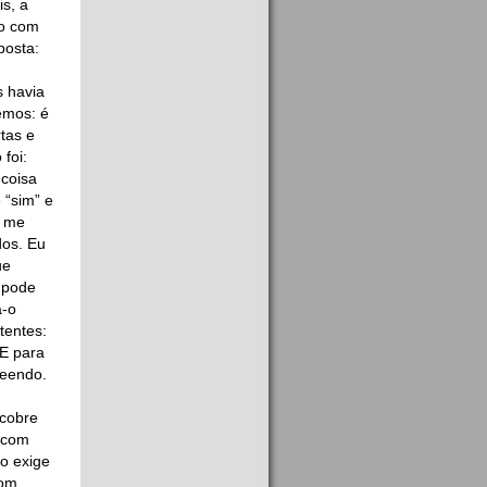
is, a
ro com
posta:
s havia
emos: é
tas e
foi:
 coisa
 “sim” e
u me
dos. Eu
ue
 pode
a-o
tentes:
E para
reendo.
scobre
o com
o exige
com