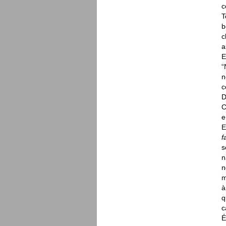
c
T
b
c
a
E
“
n
c
D
C
e
E
f
s
n
n
m
à
q
c
É