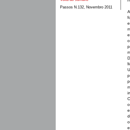
Passos N.132, Novembro 2011
A
f
e
m
e
o
p
m
D
M
U
p
p
m
i
C
o
e
d
o
e