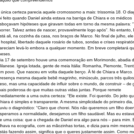
 única certeza parecia aquele cromossomo a mais: trissomia 18. O dia
oi feito quando Daniel ainda estava na barriga de Chiara e os médicos
sboçavam hipóteses que giravam todas em torno da mesma palavra: “
orrer. Talvez antes de nascer, provavelmente logo após”. No entanto, 
stá ali, na cozinha da casa, nos braços de Marco. No final de julho, el
 hospital, libertado daquele rosário de tubos, sondas e crises respirató
areciam levá-lo embora a qualquer momento. Em breve completará qu
eses.
ia 17 de setembro houve uma comemoração em Morimondo, abadia 
ilanese. Igreja lotada, gente de meia Itália: Romanha, Piemonte, Trenti
m povo. Que nasceu em volta daquele berço. À fé de Chiara e Marco.
resença mesma daquele bebê magrinho, minúsculo, parcos três quilos
eso, mas uma capacidade de influir sobre o mundo, de construir – de 
ais poderosa do que muitas outras vidas juntas. Porque remete
mediatamente a uma outra certeza: “Ele existe. Foi querido. Do jeito qu
hiara é simples e transparente. A mesma simplicidade do primeiro dia
uviu o diagnóstico: “Claro que chorei. Nós não queremos um filho doe
speramos a normalidade, desejamos um filho saudável. Mas eu estava
e uma coisa: que a chegada de Daniel era algo para nós – para mim. 
lhava na ecografia, com as mãozinhas tortas, e dizia para mim mesma
stás fazendo assim, significa que o queres justamente assim. Como m