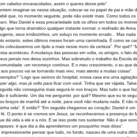
om cabelos encaracolados, assim o queres
desse jeito
”.
entem imaginar-se nessa situação, colocar-se no papel de pai e mãe 
ebê que, no momento seguinte, pode não existir mais. Como todos os f
laro. Mas Daniel é essa precariedade sob os olhos em todos os momen
lgo que torna dramático qualquer instante normal: o resfriado de Anna
ugenio, seus irmãozinhos, um soluço no momento errado... Mas nada 
No entanto, estes últimos meses foram uma caminhada. É como se ca
ós colocássemos um tijolo a mais nesse muro da certeza”. Por quê? “
oisa aconteceu. A mudança das pessoas em volta, os amigos, o fato d
eus jamais nos deixa sozinhos. Mas sobretudo o trabalho da Escola d
omunidade: um recomeço contínuo. E o meu crescimento, o eu que d
 aos poucos vai se tornando mais vivo, mais atento a muitas coisas”.
xemplos? “Logo que saímos do hospital, nossa casa era uma agitação
azer algo, mas já volto para ficar com você
. Tinha que ser rápida. Talv
eguida não conseguiria mais segurá-lo nos braços. Mas tudo o que f
ão é suficiente. Um dia me perguntei: por quê? Mesmo que eu te seg
os braços de manhã até a noite, para você não mudaria nada. E não r
inha vida”. E então? “Em seguida chegamos ao coração: Daniel é um 
 fé. O ponto é se cremos em Jesus, se reconhecemos a presença do M
ue dá vida a ele e a nós. E se isso pode nos sustentar. Não é que som
apazes: é que dia a dia aprendemos um pouquinho mais disso”.
 impressionante pensar que tudo, no fundo, nasceu de uma outra dific