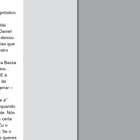
gnóstico
Vai
Daniel
e deixou
rias que
atro
da Bassa
no...
 E à
 de
gerar –
e é”.
, quando
nte. Nós
 certa
Eu o
: Se o
e queres