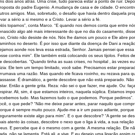
ns dois anos atrás. Uma crise, tudo parecia estar a ponto de ruir. Depo
roposta do padre Eugenio. A mudança de casa e de cidade. O encont
utros amigos. Mas, sobretudo, o desafio que havia dentro daquela pro
evar a sério a si mesmo e a Cristo. Levar a sério a fé.
Nós topamos”, conta Marco. “E quando nos demos conta que entre nó
enascido algo até mais interessante do que no dia do casamento, diss
sso, Cristo não desiste de nós. Nós lhe damos um pouco e Ele abre por
aminhos no deserto. É por isso que diante da doença de Dani a reação 
ejamos aonde nos leva essa estrada, Senhor. Jamais pensei que essa
osse contra mim”. Ele também está colocando os seus tijolos. Feitos de
e descobertas. “Quando tinha as suas crises, no hospital , às vezes e
izia: Ele tem um tempo limitado, você sabe. Precisamos estar prepara
rrumava uma razão. Mas quando ele ficava roxinho, eu rezava para q
assasse. É dramático, a gente descobre que não está preparado. Não
star. Então a gente grita. Reza: não sei o que fazer, me ajude. Ou: faç
espirar. Ali, sim, é que estamos inteiros, naquela súplica. Estamos impo
ecebemos tudo. Mas fazemos tudo o que podemos. Porque pedimos”. 
ocê, o que pede? “Não me deixe parar antes, parar naquilo que comp
orque é sempre muito pouco. Ajude-me a ir um passo adiante, porque
eguramente existe algo para mim”. E o que descobre? “A gente se de
ais atento às coisas, descobre o nexo que o liga à vida, a sua relaçã
eus. E percebe que é o mesmo com a gente. A mesma relação. Ele nã
ada, não se lamenta. Está ali, e vive. E eu desejo uma ligação assim 