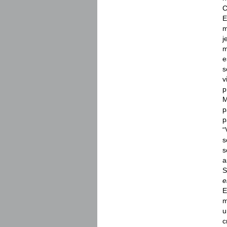
C
E
m
j
m
e
s
v
p
M
p
p
“
s
s
a
S
e
E
m
u
c