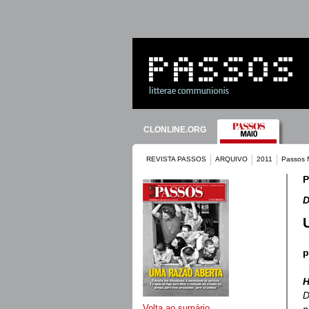
CLONLINE.ORG
REVISTA PASSOS
ARQUIVO
2011
Passos 
P
D
p
H
D
Volta ao sumário
n